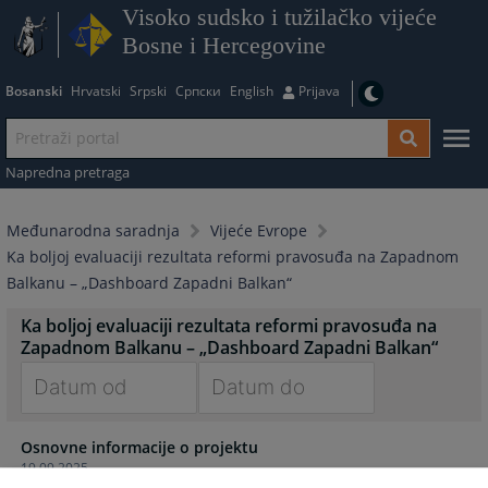
Visoko sudsko i tužilačko vijeće
Bosne i Hercegovine
Bosanski
Hrvatski
Srpski
Српски
English
Prijava
Napredna pretraga
Međunarodna saradnja
Vijeće Evrope
Ka boljoj evaluaciji rezultata reformi pravosuđa na Zapadnom
Balkanu – „Dashboard Zapadni Balkan“
Ka boljoj evaluaciji rezultata reformi pravosuđa na
Zapadnom Balkanu – „Dashboard Zapadni Balkan“
Navigate
Navigate
Osnovne informacije o projektu
forward
forward
19.09.2025.
to
to