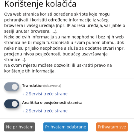
Korištenje kolačića
interact
interact
with
with
Ova web stranica koristi određene skripte koje mogu
the
the
pohranjivati i koristiti određene informacije iz vašeg
calendar
calendar
browsera i vašeg uređaja (npr. IP adresa uređaja, varijable o
and
and
sesiji unutar browsera, ...).
select
select
Neke od ovih informacija su nam neophodne i bez njih web
a
a
stranica ne bi mogla fukcionisati u svom punom obimu, dok
date.
date.
neke nisu prijeko neophodne a služe za dodatne stvari (npr.
procjenu nivoa posjećenosti, budućeg usavršavanja
Press
Press
stranice...).
the
the
Na ovom mjestu možete dozvoliti ili uskratiti pravo na
question
question
korištenje tih informacija.
mark
mark
key
key
Translation
(obavezna)
to
to
↓
2
Servisi treće strane
get
get
the
the
Analitika o posjećenosti stranica
keyboard
keyboard
↓
2
Servisi treće strane
shortcuts
shortcuts
for
for
Ne prihvatam
Prihvatam odabrane
Prihvatam sve
changing
changing
dates.
dates.