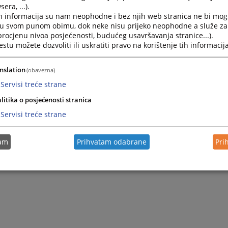
era, ...).
h informacija su nam neophodne i bez njih web stranica ne bi mog
i u svom punom obimu, dok neke nisu prijeko neophodne a služe z
 procjenu nivoa posjećenosti, budućeg usavršavanja stranice...).
tu možete dozvoliti ili uskratiti pravo na korištenje tih informacija
nslation
(obavezna)
Servisi treće strane
litika o posjećenosti stranica
Servisi treće strane
tam
Prihvatam odabrane
Pri