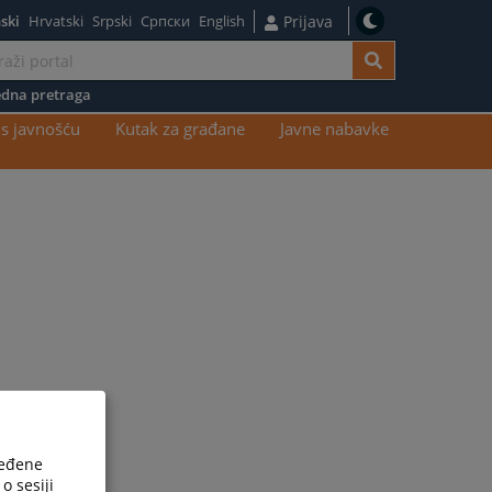
ski
Hrvatski
Srpski
Српски
English
Prijava
dna pretraga
s javnošću
Kutak za građane
Javne nabavke
ređene
o sesiji