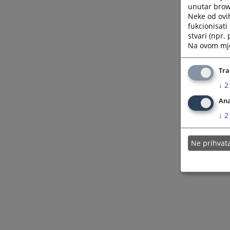
unutar brows
Neke od ovi
fukcionisat
stvari (npr.
Na ovom mjes
Tra
↓
2
Ana
↓
2
Ne prihva