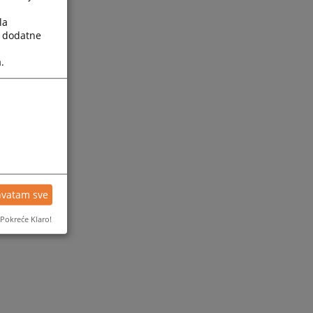
la
a dodatne
.
hvatam sve
Pokreće Klaro!