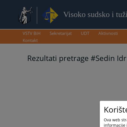
Visoko sudsko i tuž
VSTV BiH
Sekretarijat
UDT
Aktivnosti
Kontakt
Rezultati pretrage #Sedin Idr
Korišt
Ova web stra
informacije 