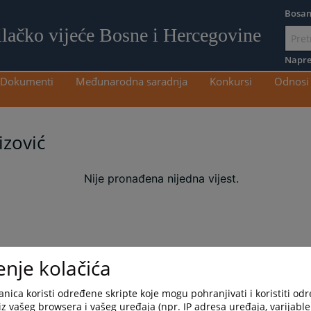
Bosan
ilačko vijeće Bosne i Hercegovine
Idi
na
Napre
sadržaj
Dokumenti
Međunarodna saradnja
Konkursi
Odnosi 
izović
Nije pronađena nijedna vijest.
enje kolačića
nica koristi određene skripte koje mogu pohranjivati i koristiti od
iz vašeg browsera i vašeg uređaja (npr. IP adresa uređaja, varijable 