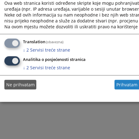
Ova web stranica koristi određene skripte koje mogu pohranjivati
uređaja (npr. IP adresa uređaja, varijable o sesiji unutar browsera,
The redesign of the website was funded by the European Union. It is solely responsible for its content
the High Judicial and Prosecutorial Council of BiH also does not necessarily reflect the views of the
Neke od ovih informacija su nam neophodne i bez njih web stra
European Union.
nisu prijeko neophodne a služe za dodatne stvari (npr. procjenu 
Na ovom mjestu možete dozvoliti ili uskratiti pravo na korištenje 
Translation
(obavezna)
© 2021
High Judicial and Prosecutorial Council
↓
2
Servisi treće strane
Analitika o posjećenosti stranica
↓
2
Servisi treće strane
Ne prihvatam
Prihvatam