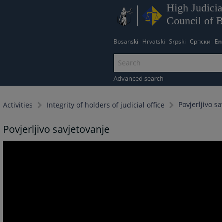
High Judicia
Council of 
Bosanski
Hrvatski
Srpski
Српски
En
Advanced search
Povjerljivo s
Activities
Integrity of holders of judicial office
Povjerljivo savjetovanje