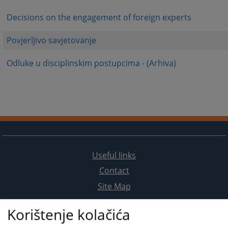
Decisions on the engagement of foreign experts
Povjerljivo savjetovanje
Odluke u disciplinskim postupcima - (Arhiva)
Useful links
Contact
Site Map
Korištenje kolačića