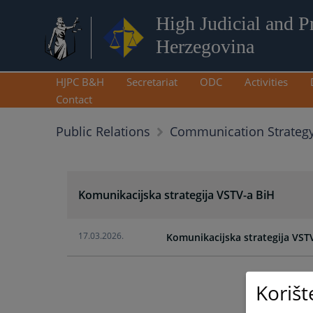
High Judicial and P
Herzegovina
HJPC B&H
Secretariat
ODC
Activities
Contact
Public Relations
Communication Strategy
Komunikacijska strategija VSTV-a BiH
17.03.2026.
Komunikacijska strategija VSTV
Korišt