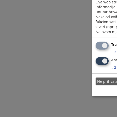
Ova web stra
informacije 
unutar brows
Neke od ovi
fukcionisat
stvari (npr.
Na ovom mjes
Tra
↓
2
Ana
↓
2
Ne prihva