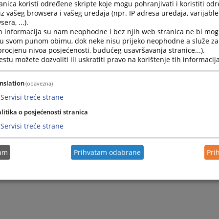
nica koristi određene skripte koje mogu pohranjivati i koristiti od
iz vašeg browsera i vašeg uređaja (npr. IP adresa uređaja, varijable 
era, ...).
h informacija su nam neophodne i bez njih web stranica ne bi mog
i u svom punom obimu, dok neke nisu prijeko neophodne a služe z
 procjenu nivoa posjećenosti, budućeg usavršavanja stranice...).
tu možete dozvoliti ili uskratiti pravo na korištenje tih informacija
nslation
(obavezna)
Servisi treće strane
litika o posjećenosti stranica
Servisi treće strane
tam
Prihvatam odabrane
Pri