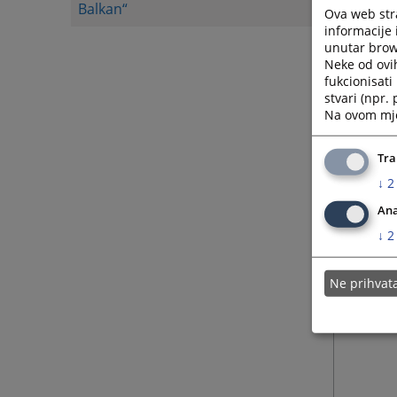
Balkan“
Ova web stra
informacije 
unutar brows
Neke od ovi
fukcionisat
stvari (npr.
Na ovom mjes
Tra
↓
2
Ana
↓
2
Ne prihva