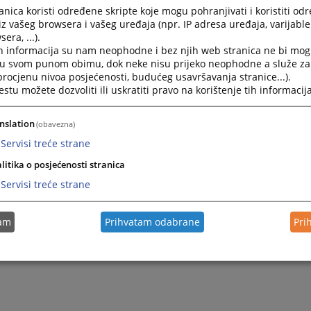
nica koristi određene skripte koje mogu pohranjivati i koristiti od
iz vašeg browsera i vašeg uređaja (npr. IP adresa uređaja, varijable 
era, ...).
h informacija su nam neophodne i bez njih web stranica ne bi mog
i u svom punom obimu, dok neke nisu prijeko neophodne a služe z
 procjenu nivoa posjećenosti, budućeg usavršavanja stranice...).
tu možete dozvoliti ili uskratiti pravo na korištenje tih informacija
nslation
(obavezna)
Servisi treće strane
litika o posjećenosti stranica
Servisi treće strane
tam
Prihvatam odabrane
Pri