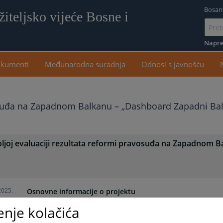
Bosan
iteljsko vijeće Bosne i
Idi
na
Napre
sadr
kumenti
Međunarodna suradnja
Odnosi s javnošću
avosuđa na Zapadnom Balkanu – „Dashboard Zapadni Ba
oljoj evaluaciji rezultata reformi pravosuđa na Zapadnom 
2025.
Osnovne informacije o projektu
enje kolačića