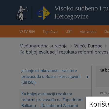
Visoko sudbeno i tuž
Hercegovine
VSTV BiH
Tajništvo
UST
Aktivnosti
Do
Međunarodna suradnja
Vijeće Europe
Ka boljoj evaluaciji rezultata reformi pr
Ka b
Jačanje učinkovitosti i kvalitete
pravosuđa u Bosni i Hercegovini
(BiHSEJ)
19.09.
Ka boljoj evaluaciji rezultata
reformi pravosuđa na Zapadnom
Korišt
Balkanu – „Dashboard Zapadni