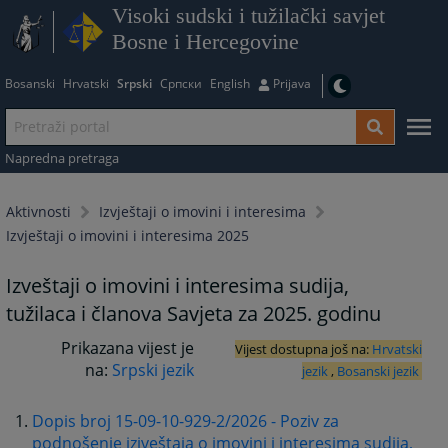
Visoki sudski i tužilački savjet
Bosne i Hercegovine
Bosanski
Hrvatski
Srpski
Српски
English
Prijava
Napredna pretraga
Aktivnosti
Izvještaji o imovini i interesima
Izvještaji o imovini i interesima 2025
Izveštaji o imovini i interesima sudija,
tužilaca i članova Savjeta za 2025. godinu
Prikazana vijest je
Vijest dostupna još na:
Hrvatski
na:
Srpski jezik
jezik
,
Bosanski jezik
Dopis broj 15-09-10-929-2/2026 - Poziv za
podnošenje izjveštaja o imovini i interesima sudija,