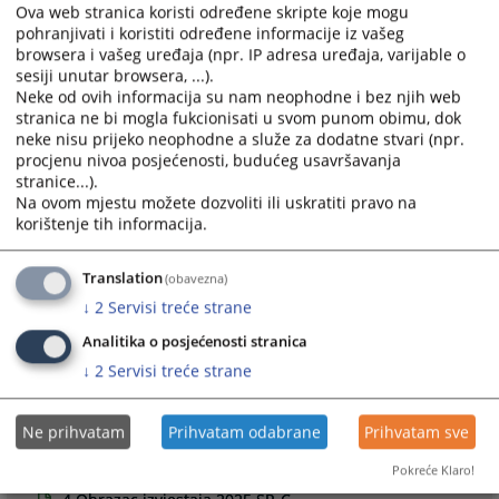
Ova web stranica koristi određene skripte koje mogu
adrese:
prijava.nepravilnosti@pravosudje.ba
pohranjivati i koristiti određene informacije iz vašeg
Podnesene prijave će se smatrati prijavama o netačnosti
browsera i vašeg uređaja (npr. IP adresa uređaja, varijable o
sesiji unutar browsera, ...).
navoda u izvještaju u smislu odredbe člana 86c. stav (2)
Neke od ovih informacija su nam neophodne i bez njih web
Zakona o VSTS-u BiH, na osnovu kojih će se, u pravilu,
stranica ne bi mogla fukcionisati u svom punom obimu, dok
inicirati sprovođenje dodatne provjere Izvještaja. U roku od
neke nisu prijeko neophodne a služe za dodatne stvari (npr.
60 dana od dana podnošenja, podnosiocu prijave će biti
procjenu nivoa posjećenosti, budućeg usavršavanja
dostavljena informacija o preduzetim aktivnostima.
stranice...).
Na ovom mjestu možete dozvoliti ili uskratiti pravo na
1558
PREGLEDA
korištenje tih informacija.
Translation
(obavezna)
↓
2
Servisi treće strane
Analitika o posjećenosti stranica
Prateći dokumenti
↓
2
Servisi treće strane
Dopis 15-09-10-929-2/2026
Ne prihvatam
Prihvatam odabrane
Prihvatam sve
Uputstvo o načinu popunjavanja obrasca izveštaja
Često postavljana pitanja
Pokreće Klaro!