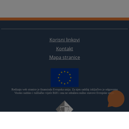
Korisni linkovi
Kontakt
Mapa stranice
Redizajn web stranice je finansirala Evropska unija. Za njen sadržaj isključivo je odgovorno
Visoko sudsko i tužilačko vijeće BiH i ona ne odražava nužno stavove Evropske unije.
© 2021
Visoki sudski i tužilački savjet