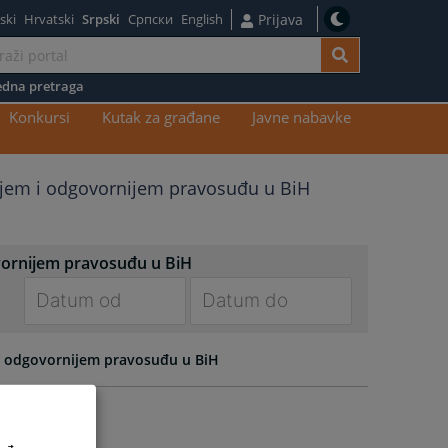
ski
Hrvatski
Srpski
Српски
English
Prijava
dna pretraga
Konkursi
Kutak za građane
Javne nabavke
nijem i odgovornijem pravosuđu u BiH
ovornijem pravosuđu u BiH
Navigate
Navigate
forward
forward
 i odgovornijem pravosuđu u BiH
to
to
interact
interact
with
with
the
the