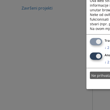
Ova web stra
informacije 
Završeni projekti
unutar brows
Neke od ovi
fukcionisat
stvari (npr.
Na ovom mjes
Tra
↓
2
Ana
↓
2
Ne prihva