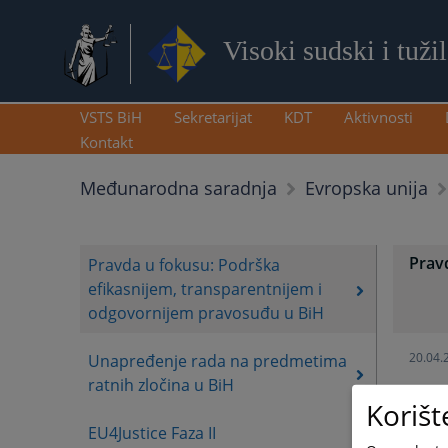
Visoki sudski i tuži
VSTS BiH
Sekretarijat
KDT
Aktivnosti
Kontakt
Međunarodna saradnja
Evropska unija
Prav
Pravda u fokusu: Podrška
efikasnijem, transparentnijem i
odgovornijem pravosuđu u BiH
20.04.
Unapređenje rada na predmetima
ratnih zločina u BiH
Korišt
EU4Justice Faza II