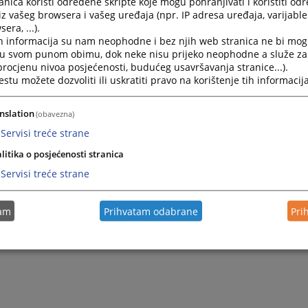
nica koristi određene skripte koje mogu pohranjivati i koristiti od
iz vašeg browsera i vašeg uređaja (npr. IP adresa uređaja, varijable 
era, ...).
h informacija su nam neophodne i bez njih web stranica ne bi mog
i u svom punom obimu, dok neke nisu prijeko neophodne a služe z
 procjenu nivoa posjećenosti, budućeg usavršavanja stranice...).
tu možete dozvoliti ili uskratiti pravo na korištenje tih informacija
nslation
(obavezna)
Servisi treće strane
litika o posjećenosti stranica
Servisi treće strane
tam
Prihvatam odabrane
Pri