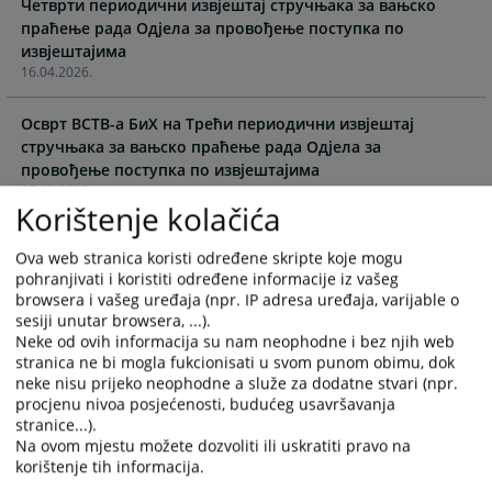
Четврти периодични извјештај стручњака за вањско
the
the
праћење рада Одјела за провођење поступка по
calendar
calendar
извјештајима
and
and
16.04.2026.
select
select
a
a
Осврт ВСТВ-а БиХ на Трећи периодични извјештај
date.
date.
стручњака за вањско праћење рада Одјела за
Press
Press
провођење поступка по извјештајима
the
the
05.12.2025.
question
question
Korištenje kolačića
mark
mark
Трећи периодични извјештај стручњака за вањско
key
key
Ova web stranica koristi određene skripte koje mogu
праћење рада Одјела за провођење поступка по
to
to
pohranjivati i koristiti određene informacije iz vašeg
извјештајима
get
get
browsera i vašeg uređaja (npr. IP adresa uređaja, varijable o
05.12.2025.
sesiji unutar browsera, ...).
the
the
Neke od ovih informacija su nam neophodne i bez njih web
keyboard
keyboard
Други периодични извјештај стручњака за вањско
stranica ne bi mogla fukcionisati u svom punom obimu, dok
shortcuts
shortcuts
праћење рада Одјела за провођење поступка по
neke nisu prijeko neophodne a služe za dodatne stvari (npr.
for
for
procjenu nivoa posjećenosti, budućeg usavršavanja
извјештајима
changing
changing
stranice...).
23.10.2025.
dates.
dates.
Na ovom mjestu možete dozvoliti ili uskratiti pravo na
korištenje tih informacija.
Први периодични извјештај стручњака за вањско