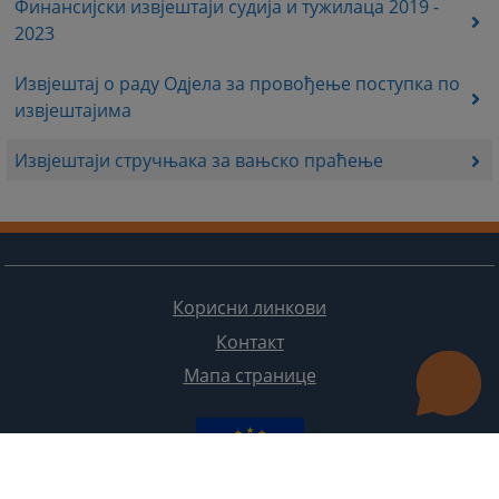
Финансијски извјештаји судија и тужилаца 2019 -
2023
Извјештај о раду Одјела за провођење поступка по
извјештајима
Извјештаји стручњака за вањско праћење
Корисни линкови
Контакт
Мапа странице