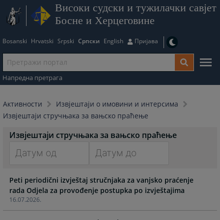
Високи судски и тужилачки савјет
Босне и Херцеговине
Bosanski
Hrvatski
Srpski
Српски
English
Пријава
Напредна претрага
Активности
Извјештаји о имовини и интерсима
Извјештаји стручњака за вањско праћење
Извјештаји стручњака за вањско праћење
Navigate
Navigate
Peti periodični izvještaj stručnjaka za vanjsko praćenje
forward
forward
rada Odjela za provođenje postupka po izvještajima
to
to
16.07.2026.
interact
interact
with
with