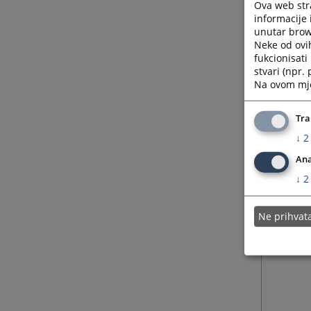
Ova web stra
informacije 
unutar brows
Neke od ovi
fukcionisat
stvari (npr.
Na ovom mjes
Tra
↓
2
Ana
↓
2
Ne prihva