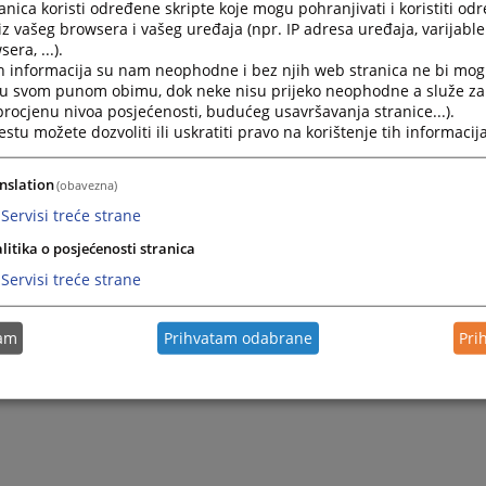
nica koristi određene skripte koje mogu pohranjivati i koristiti od
iz vašeg browsera i vašeg uređaja (npr. IP adresa uređaja, varijable 
era, ...).
h informacija su nam neophodne i bez njih web stranica ne bi mog
i u svom punom obimu, dok neke nisu prijeko neophodne a služe z
 procjenu nivoa posjećenosti, budućeg usavršavanja stranice...).
tu možete dozvoliti ili uskratiti pravo na korištenje tih informacija
nslation
(obavezna)
Servisi treće strane
litika o posjećenosti stranica
Servisi treće strane
tam
Prihvatam odabrane
Pri