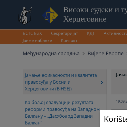
Високи судски и т
Херцеговине
ВСТС БиХ
Секретаријат
КДТ
Активност
Јавне набавке
Контакт
Међународна сарадња
Вијеће Европе
Јача
Јачање ефикасности и квалитета
правосуђа у Босни и
Херцеговини (BiHSEJ)
19.09.
Ка бољој евалуацији резултата
реформи правосуђа на Западном
Балкану – „Дасхбоард Западни
Korišt
Балкан“