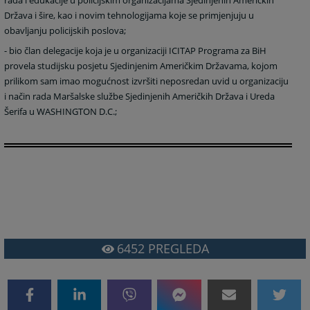
rada i edukacije u policijskim organizacijama Sjedinjenih Američkih
Država i šire, kao i novim tehnologijama koje se primjenjuju u
obavljanju policijskih poslova;
- b
io član delegacije koja je u
organizaciji ICITAP Programa za BiH
provela studijsku posjetu
Sjedinjenim Američkim Državama
, kojom
prilikom sam imao mogućnost izvršiti neposredan uvid u organizaciju
i način rada Maršalske službe
Sjedinjenih Američkih Država
i Ureda
Šerifa u WASHINGTON D.C.;
6452
PREGLEDA