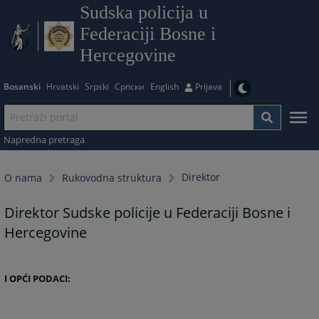
Sudska policija u
Federaciji Bosne i
Hercegovine
Bosanski
Hrvatski
Srpski
Српски
English
Prijava
Napredna pretraga
Direktor
O nama
Rukovodna strukturа
Direktor Sudske policije u Federaciji Bosne i
Hercegovine
I OPĆI PODACI: