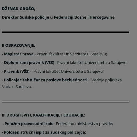
DŽENAD GROŠO,
Direktor Sudske policije u Federaciji Bosne i Hercegovine
II OBRAZOVANJE:
-
Magistar prava
-
Pravni fakultet Univerziteta u Sarajevu;
-
Diplomirani pravnik
(VSS)
- Pravni fakultet Univerziteta u Sarajevu;
-
Pravnik (VŠS)
-
Pravni fakultet Univerziteta u Sarajevu;
-
P
olicajac tehničar za poslove bezbjednosti
- Srednja policijska
škola u Sarajevu.
III DRUGI ISPITI, KVALIFIKACIJE I EDUKACIJE:
Položen pravosudni ispit
- Federalno ministarstvo pravde;
-
-
Položen stručni ispit za sudskog policajca
;