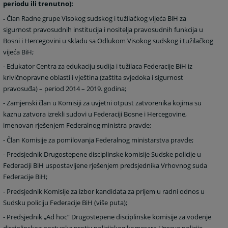
periodu ili trenutno):
-
Član Radne grupe Visokog sudskog i tužilačkog vijeća BiH za
sigurnost pravosudnih institucija i nositelja pravosudnih funkcija u
Bosni i Hercegovini u skladu sa Odlukom Visokog sudskog i tužilačkog
vijeća BiH;
-
Edukator Centra za edukaciju sudija i tužilaca Federacije BiH iz
krivičnopravne oblasti i vještina (zaštita svjedoka i sigurnost
pravosuđa) – period 2014 – 2019. godina;
-
Zamjenski član u Komisiji za uvjetni otpust zatvorenika kojima su
kaznu zatvora izrekli sudovi u Federaciji Bosne i Hercegovine,
imenovan rješenjem Federalnog ministra pravde;
-
Član Komisije za pomilovanja Federalnog ministarstva pravde;
- P
redsjednik Drugostepene disciplinske komisije Sudske policije u
Federaciji BiH uspostavljene rješenjem predsjednika Vrhovnog suda
Federacije BiH;
-
Predsjednik Komisije za izbor kandidata za prijem u radni odnos u
Sudsku policiju Federacije BiH (više puta);
- P
redsjednik „Ad hoc“ Drugostepene disciplinske komisije za vođenje