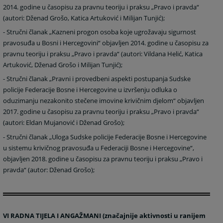
2014. godine u časopisu za pravnu teoriju i praksu „Pravo i pravda“
(autori: Dženad Grošo, Katica Artuković i Milijan Tunjić);
-
Stručni članak „Kazneni progon osoba koje ugrožavaju sigurnost
pravosuđa u Bosni i Hercegovini“ objavljen 2014. godine u časopisu za
pravnu teoriju i praksu „Pravo i pravda“ (autori: Vildana Helić, Katica
Artuković, Dženad Grošo i Milijan Tunjić);
-
Stručni članak „Pravni i provedbeni aspekti postupanja Sudske
policije Federacije Bosne i Hercegovine u izvršenju odluka o
oduzimanju nezakonito stečene imovine krivičnim djelom“ objavljen
2017. godine u časopisu za pravnu teoriju i praksu „Pravo i pravda“
(autori: Eldan Mujanović i Dženad Grošo);
-
Stručni članak „Uloga Sudske policije Federacije Bosne i Hercegovine
u sistemu krivičnog pravosuđa u Federaciji Bosne i Hercegovine“,
objavljen 2018. godine u časopisu za pravnu teoriju i praksu „Pravo i
pravda“ (autor: Dženad Grošo);
VI RADNA TIJELA I ANGAŽMANI (značajnije aktivnosti u ranijem