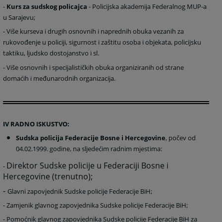
-
Kurs za sudskog policajca
- Policijska akademija Federalnog MUP-a
u Sarajevu;
-
Više kurseva i drugih osnovnih i naprednih obuka vezanih za
rukovođenje u policiji, sigurnost i zaštitu osoba i objekata, policijsku
taktiku, ljudsko dostojanstvo i sl.
-
Više osnovnih i specijalističkih obuka organiziranih od strane
domaćih i međunarodnih organizacija.
IV RADNO ISKUSTVO:
Sudska policija Federacije Bosne i Hercegovine
, počev od
04.02.1999. godine, na sljedećim radnim mjestima:
Direktor Sudske policije u Federaciji Bosne i
-
Hercegovine (trenutno);
-
Glavni zapovjednik Sudske policije Federacije BiH;
-
Z
amjenik glavnog zapovjednika Sudske policije Federacije BiH;
-
Pomoćnik glavnog zapovjednika Sudske policije Federacije BiH za