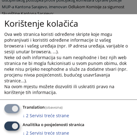
disciplinskog postupka protiv policijskog komesara Uprave policije
MUP-a Kantona Sarajevo, imenovan
Odlukom Komisije za sigurnost
Skupštine Kantona Sarajevo;
Korištenje kolačića
-
Član Radne grupe Federalnog ministarstva pravde za izradu Zakona
o sudskoj policiji Federacije BiH;
Ova web stranica koristi određene skripte koje mogu
-
Član Radne grupe Federalnog ministarstva pravde za izradu
pohranjivati i koristiti određene informacije iz vašeg
Pravilnika o načinu provođenja kućnog pritvora sa elektronskim
browsera i vašeg uređaja (npr. IP adresa uređaja, varijable o
nadzorom u Federaciji Bosne i Hercegovine;
sesiji unutar browsera, ...).
Neke od ovih informacija su nam neophodne i bez njih web
-
Akreditovani trener Vijeća Europe iz oblasti postupanja sa osobama
stranica ne bi mogla fukcionisati u svom punom obimu, dok
lišenim slobode;
neke nisu prijeko neophodne a služe za dodatne stvari (npr.
procjenu nivoa posjećenosti, budućeg usavršavanja
-
Spoljni saradnik i edukator na radionicama OSCE-a Misije u BiH na
stranice...).
projektu Jačanje kapaciteta za efikasno procesuiranje predmeta ratnih
Na ovom mjestu možete dozvoliti ili uskratiti pravo na
zločina u Bosni i Hercegovini – tema zaštita i podrška svjedocima pred
korištenje tih informacija.
pravosudnim institucijama u entitetima;
-
Član Upravnog odbora projekta Vijeća Europe pod nazivom „Jačanje
Translation
(obavezna)
kapaciteta tretmana lica lišenih slobode zasnovanog na ljudskim
↓
2
Servisi treće strane
pravima, avropskim standardima i najboljoj praksi u Bosni i
Hercegovini;
Analitika o posjećenosti stranica
↓
2
Servisi treće strane