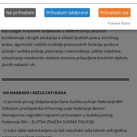
Ne prihvatam
Prihvatam odabrane
Prihvatam sve
VII UČEŠĆE NA SEMINARIMA, KONFERENCIJAMA I DRUGIM
EDUKACIJAMA
(značajnije aktivnosti):
Pokreće Klaro!
Kao izlagač ili učesnik sudjelovao u velikom broju stručnih
konferencija i drugih edukacija iz oblasti ljudskih prava, krivičnog
prava, sigurnosti i zaštite nositelja pravosudnih funkcija, poslova
policije i sudske policije, planiranja i rukovođenja, zaštite svjedoka,
oduzimanja nezakonito stečene imovine pribavljene krivičnim djelom,
javnih nabavki i dr.,
VIII NAGRADE I REZULTATI RADA
-
U povodu prvog obilježavanja Dana Sudske policije Federacije BiH
Odlukom predsjednika Vrhovnog suda Federacije Bosne i
Hercegovine nagrađen najvećim priznanjem u Sudskoj policiji
Federacije BiH – ZLATNA ZNAČKA SUDSKE POLICIJE;
-
U toku cijele radne karijere za rad i rezultate rada tokom svih godina