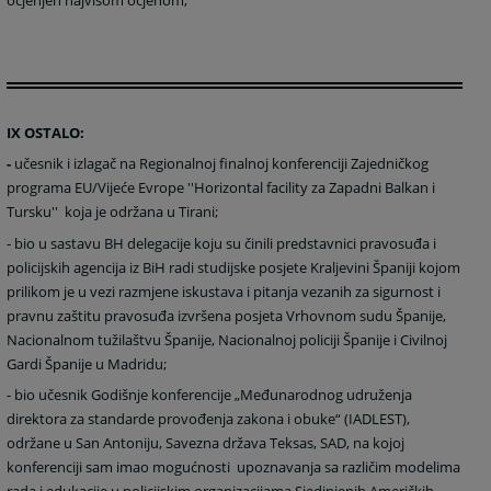
ocjenjen najvišom ocjenom;
IX OSTALO:
-
učesnik i izlagač na Regionalnoj finalnoj konferenciji Zajedničkog
programa EU/Vijeće Evrope ''Horizontal facility za Zapadni Balkan i
Tursku'' koja je održana u Tirani;
-
bio u sastavu BH delegacije koju su činili predstavnici pravosuđa i
policijskih agencija iz BiH radi studijske posjete Kraljevini Španiji kojom
prilikom je u vezi razmjene iskustava i pitanja vezanih za sigurnost i
pravnu zaštitu pravosuđa izvršena posjeta Vrhovnom sudu Španije,
Nacionalnom tužilaštvu Španije, Nacionalnoj policiji Španije i Civilnoj
Gardi Španije u Madridu;
-
bio učesnik Godišnje konferencije „Međunarodnog udruženja
direktora za standarde provođenja zakona i obuke“ (IADLEST),
održane u San Antoniju, Savezna država Teksas, SAD, na kojoj
konferenciji sam imao mogućnosti upoznavanja
sa različim modelima