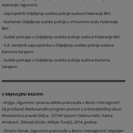
operacije i sigurnost;
-
Zapovjednik Odjeljenja sudske policije sudova Federacije BiH;
-
Komandir Odjeljenja sudske policije u Vrhovnom sudu Federacije
BiH;
-
Sudski policajac u Odjeljenju sudske policije sudova Federacije BiH;
-
V.d. zamjenik zapovjednika u Odjeljenju sudske policija sudova
Kantona Sarajevo;
-
Sudski policajac u Odjeljenju sudske policija sudova Kantona
Sarajevo.
V OBJAVLJENI RADOVI:
-
Knjiga „Sigurnost i pravna zaštita pravosuđa u Bosni i Hercegovini“
čiji je izdavač Međunarodni program pomoći u kriminalističkoj obuci
Ministarstva pravde SAD-a - ICITAP (autori: Vildana Helić, Katica
Artuković, Dženad Grošo i Milijan Tunjić), 2014. godina;
-
Stručni članak „Sigurnost pravosuđa u Bosni i Hercegovini“ objavljen