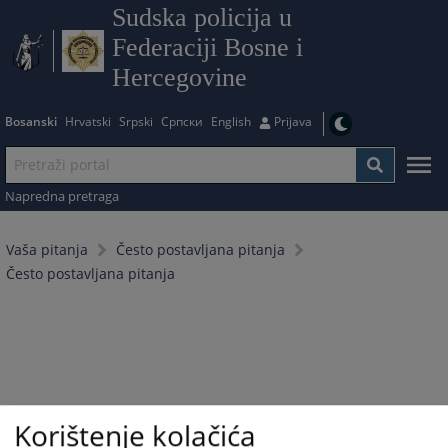
Sudska policija u
Federaciji Bosne i
Hercegovine
Bosanski
Hrvatski
Srpski
Српски
English
Prijava
Napredna pretraga
Vaša pitanja
Često postavljana pitanja
Često postavljana pitanja
Korištenje kolačića