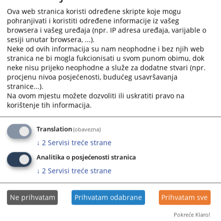
Ova web stranica koristi određene skripte koje mogu
pohranjivati i koristiti određene informacije iz vašeg
browsera i vašeg uređaja (npr. IP adresa uređaja, varijable o
sesiji unutar browsera, ...).
Neke od ovih informacija su nam neophodne i bez njih web
stranica ne bi mogla fukcionisati u svom punom obimu, dok
neke nisu prijeko neophodne a služe za dodatne stvari (npr.
procjenu nivoa posjećenosti, budućeg usavršavanja
stranice...).
Na ovom mjestu možete dozvoliti ili uskratiti pravo na
Trenutno nema vijesti
korištenje tih informacija.
Translation
(obavezna)
↓
2
Servisi treće strane
Analitika o posjećenosti stranica
↓
2
Servisi treće strane
Ne prihvatam
Prihvatam odabrane
Prihvatam sve
Pokreće Klaro!