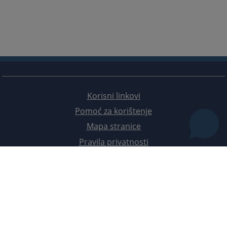
Korisni linkovi
Pomoć za korištenje
Mapa stranice
Pravila privatnosti
Redizajn web stranice je finansirala Evropska unija. Za njen sadržaj isključivo je odgovorno
Visoko sudsko i tužilačko vijeće BiH i ona ne odražava nužno stavove Evropske unije.