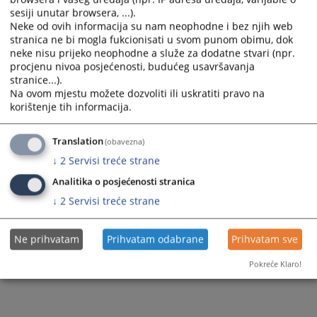
Video snimci
Planovi rada
Plan nabavki
sesiji unutar browsera, ...).
Strateški planovi rada
Neke od ovih informacija su nam neophodne i bez njih web
Slike
Izvještaji o nabavci
stranica ne bi mogla fukcionisati u svom punom obimu, dok
Periodični planovi rada
neke nisu prijeko neophodne a služe za dodatne stvari (npr.
Obavještenje - sukob interesa
procjenu nivoa posjećenosti, budućeg usavršavanja
stranice...).
Realizacija ugovora
Na ovom mjestu možete dozvoliti ili uskratiti pravo na
korištenje tih informacija.
Odluke
Translation
(obavezna)
↓
2
Servisi treće strane
Analitika o posjećenosti stranica
↓
2
Servisi treće strane
Ne prihvatam
Prihvatam odabrane
Prihvatam sve
Pokreće Klaro!