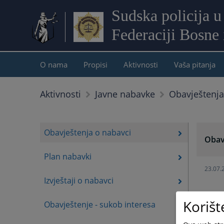
Sudska policija u
Federaciji Bosne
O nama
Propisi
Aktivnosti
Vaša pitanja
Obavještenja
Aktivnosti
Javne nabavke
Obavještenja o nabavci
Obav
Plan nabavki
23.07.
Izvještaji o nabavci
Korišt
Obavještenje - sukob interesa
21.07.