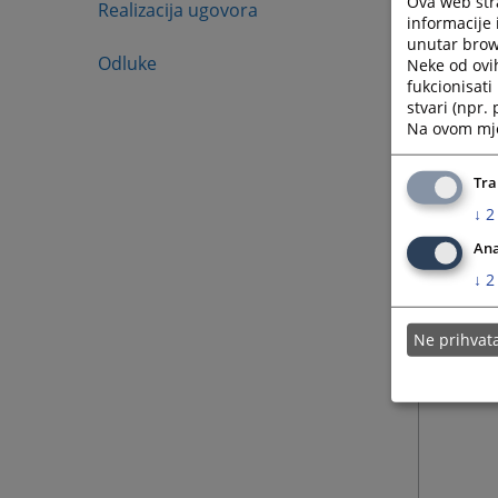
Ova web stra
Realizacija ugovora
informacije 
unutar brows
16.06.
Odluke
Neke od ovi
fukcionisat
stvari (npr.
Na ovom mjes
16.06.
Tra
26.05.
↓
2
Ana
↓
2
08.05.
Ne prihva