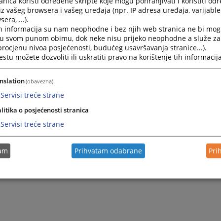
nica koristi određene skripte koje mogu pohranjivati i koristiti od
iz vašeg browsera i vašeg uređaja (npr. IP adresa uređaja, varijable 
era, ...).
2026.
Obavještenje o nabavci usluga servisiranja popravke i od
h informacija su nam neophodne i bez njih web stranica ne bi mog
u Federaciji Bosne i Hercegovine
i u svom punom obimu, dok neke nisu prijeko neophodne a služe z
 procjenu nivoa posjećenosti, budućeg usavršavanja stranice...).
tu možete dozvoliti ili uskratiti pravo na korištenje tih informacija
2026.
Obavještenje o nabavci roba, računarske opreme za potreb
Hercegovine
nslation
(obavezna)
2026.
Obavještenje o nabavci roba, kancelarijskog materijala, to
Servisi treće strane
Federaciji Bosne i Hercegovine
litika o posjećenosti stranica
Servisi treće strane
2026.
Obavještenje o nabavci usluga, utvrđivanja posebne zdr
kontrolnog zdravstvenog pregleda službenika Sudske poli
tam
Prihvatam odabrane
Pri