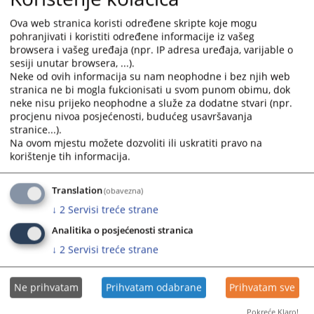
Ova web stranica koristi određene skripte koje mogu
pohranjivati i koristiti određene informacije iz vašeg
browsera i vašeg uređaja (npr. IP adresa uređaja, varijable o
sesiji unutar browsera, ...).
Neke od ovih informacija su nam neophodne i bez njih web
stranica ne bi mogla fukcionisati u svom punom obimu, dok
neke nisu prijeko neophodne a služe za dodatne stvari (npr.
procjenu nivoa posjećenosti, budućeg usavršavanja
stranice...).
Trenutno nema vijesti
Na ovom mjestu možete dozvoliti ili uskratiti pravo na
korištenje tih informacija.
Translation
(obavezna)
↓
2
Servisi treće strane
Analitika o posjećenosti stranica
↓
2
Servisi treće strane
Ne prihvatam
Prihvatam odabrane
Prihvatam sve
Pokreće Klaro!