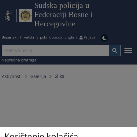
Sudska policija u
Federaciji Bosne i
Hercegovine
Bosanski
Hrvatski
Srpski
Српски
English
Prijava
Napredna pretraga
Slike
Aktivnosti
Galerija
Korištenje kolačića