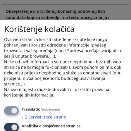
the
the
Obavještenje o utvrđenoj konačnoj bodovnoj listi
calendar
calendar
kandidata koji su zadovoljili na testu općeg znanja i
and
and
pisanom radu (eseju)
select
select
Korištenje kolačića
08.05.2026.
a
a
date.
date.
Ova web stranica koristi određene skripte koje mogu
Obavještenje o utvrđenoj bodovnoj listi kandidata koji su
Press
Press
pohranjivati i koristiti određene informacije iz vašeg
pristupili testu općeg znanja sa obavještenjem o terminu i
browsera i vašeg uređaja (npr. IP adresa uređaja, varijable o
the
the
mjestu provjere morfoloških karakteristika i testa fizičkih
sesiji unutar browsera, ...).
question
question
sposobnosti
Neke od ovih informacija su nam neophodne i bez njih web
mark
mark
28.04.2026.
stranica ne bi mogla fukcionisati u svom punom obimu, dok
key
key
neke nisu prijeko neophodne a služe za dodatne stvari (npr.
to
to
procjenu nivoa posjećenosti, budućeg usavršavanja
Obavještenje o utvrđenim konačnim listama kandidata
get
get
stranice...).
02.04.2026.
Na ovom mjestu možete dozvoliti ili uskratiti pravo na
the
the
korištenje tih informacija.
keyboard
keyboard
Obavještenje o utvrđenim listama kandidata
shortcuts
shortcuts
18.03.2026.
for
for
Translation
(obavezna)
changing
changing
↓
2
Servisi treće strane
Javni oglas za popunu radnog mjesta namještenika u
dates.
dates.
Sudskoj policiji u Federaciji BiH
Analitika o posjećenosti stranica
26.02.2026.