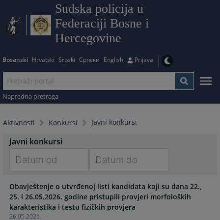
Sudska policija u
Federaciji Bosne i
Hercegovine
Bosanski
Hrvatski
Srpski
Српски
English
Prijava
Napredna pretraga
Javni konkursi
Aktivnosti
Konkursi
Javni konkursi
Navigate
Navigate
Obavještenje o utvrđenoj listi kandidata koji su dana 22.,
forward
forward
25. i 26.05.2026. godine pristupili provjeri morfoloških
to
to
karakteristika i testu fizičkih provjera
interact
interact
26.05.2026.
with
with