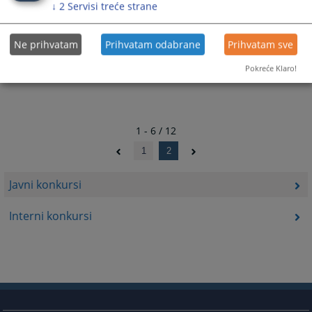
↓
2
Servisi treće strane
Ne prihvatam
Prihvatam odabrane
Prihvatam sve
Pokreće Klaro!
1 - 6 / 12
1
2
Javni konkursi
Interni konkursi