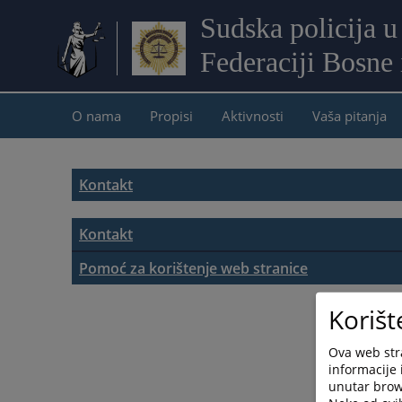
Sudska policija u
Federaciji Bosne
O nama
Propisi
Aktivnosti
Vaša pitanja
Kontakt
Kontakt
Kontakt i adresar organizacionih jedinica sudske
Pomoć za korištenje web stranice
Pomoć za korištenje web stranice
Adresar pravosudnih institucija
Korišt
Mapa stranice
Ova web stra
informacije 
unutar brows