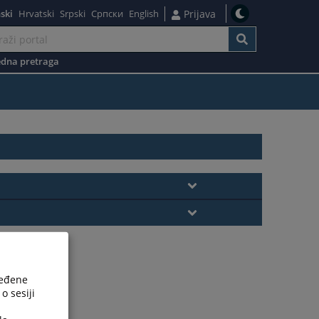
ski
Hrvatski
Srpski
Српски
English
Prijava
dna pretraga
ređene
o sesiji