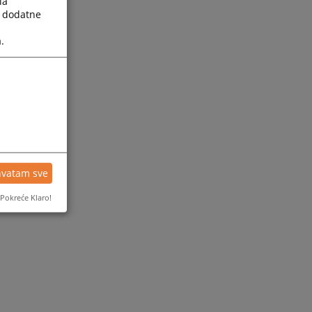
la
a dodatne
.
hvatam sve
Pokreće Klaro!