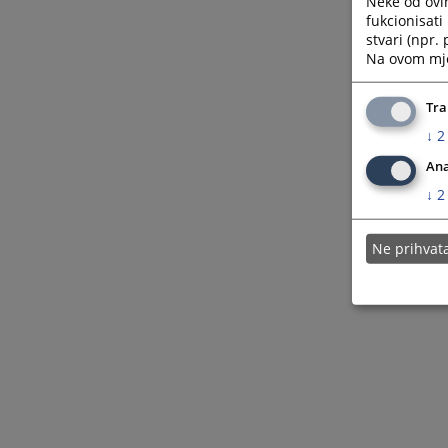
Neke od ovi
fukcionisat
stvari (npr.
Na ovom mjes
Tra
↓
2
Ana
↓
2
Ne prihva