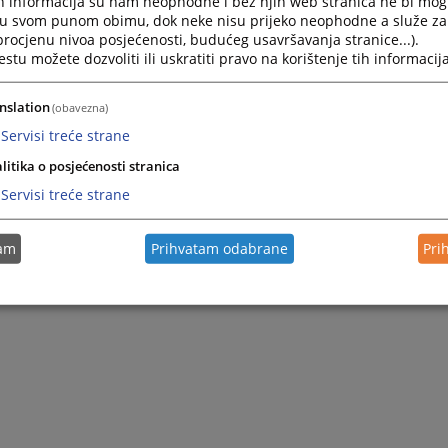
h informacija su nam neophodne i bez njih web stranica ne bi mog
i u svom punom obimu, dok neke nisu prijeko neophodne a služe z
 procjenu nivoa posjećenosti, budućeg usavršavanja stranice...).
tu možete dozvoliti ili uskratiti pravo na korištenje tih informacija
nslation
(obavezna)
Servisi treće strane
litika o posjećenosti stranica
Servisi treće strane
tam
Prihvatam odabrane
Pri