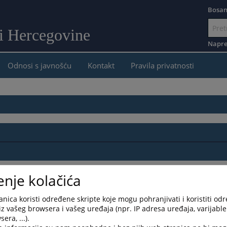
Bosan
 i Hercegovine
Idi
na
Napre
sadržaj
Odnosi s javnošću
Kontakt
Pravila privatnosti
 policije
enje kolačića
nica koristi određene skripte koje mogu pohranjivati i koristiti od
iz vašeg browsera i vašeg uređaja (npr. IP adresa uređaja, varijable 
era, ...).