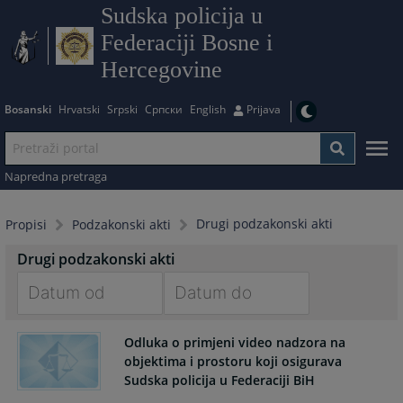
Sudska policija u
Federaciji Bosne i
Hercegovine
Bosanski
Hrvatski
Srpski
Српски
English
Prijava
Napredna pretraga
Drugi podzakonski akti
Propisi
Podzakonski akti
Drugi podzakonski akti
Navigate
Navigate
forward
forward
Odluka o primjeni video nadzora na
objektima i prostoru koji osigurava
to
to
Sudska policija u Federaciji BiH
interact
interact
with
with