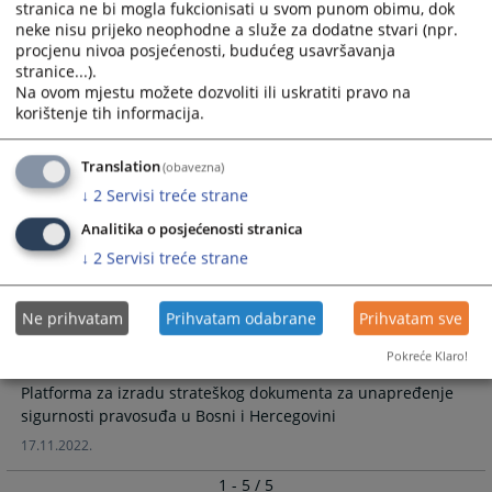
stranica ne bi mogla fukcionisati u svom punom obimu, dok
19.05.2023.
neke nisu prijeko neophodne a služe za dodatne stvari (npr.
procjenu nivoa posjećenosti, budućeg usavršavanja
Odluka o sastavnim dijelovima, izgledu,
stranice...).
boji, tehničkim karakteristikama,
Na ovom mjestu možete dozvoliti ili uskratiti pravo na
rokovima trajanja i načinu nošenja
korištenje tih informacija.
taktičke uniforme
Translation
(obavezna)
Odluka o sastavnim dijelovima, izgledu, boji, tehničkim
karakteristikama, rokovima trajanja i načinu nošenja taktičke
↓
2
Servisi treće strane
uniforme
Analitika o posjećenosti stranica
13.12.2022.
↓
2
Servisi treće strane
Platforma za izradu strateškog
Ne prihvatam
Prihvatam odabrane
Prihvatam sve
dokumenta za unapređenje sigurnosti
pravosuđa u Bosni i Hercegovini
Pokreće Klaro!
Platforma za izradu strateškog dokumenta za unapređenje
sigurnosti pravosuđa u Bosni i Hercegovini
17.11.2022.
1 - 5 / 5