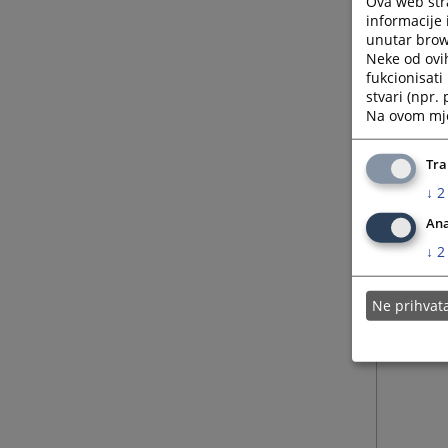
Ova web stra
informacije 
unutar brows
Neke od ovi
fukcionisat
stvari (npr.
Na ovom mjes
Tra
↓
2
Ana
↓
2
Ne prihva