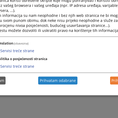
nica koristi određene skripte koje mogu pohranjivati i koristiti od
iz vašeg browsera i vašeg uređaja (npr. IP adresa uređaja, varijable 
era, ...).
Bilten dnevnih aktivnosti Sudske policije u Federaci
h informacija su nam neophodne i bez njih web stranica ne bi mog
i u svom punom obimu, dok neke nisu prijeko neophodne a služe z
05.08.2026.
 procjenu nivoa posjećenosti, budućeg usavršavanja stranice...).
tu možete dozvoliti ili uskratiti pravo na korištenje tih informacija
Bilten dnevnih aktivnosti Sudske policije u Federaci
04.08.2026.
nslation
(obavezna)
Servisi treće strane
Bilten dnevnih aktivnosti Sudske policije u Federaci
litika o posjećenosti stranica
03.08.2026.
Servisi treće strane
Bilten dnevnih aktivnosti Sudske policije u Federaci
tam
Prihvatam odabrane
Pri
02.08.2026.