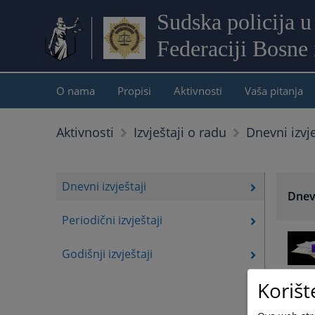
Sudska policija u
Federaciji Bosne
O nama
Propisi
Aktivnosti
Vaša pitanja
Dnevni izvje
Aktivnosti
Izvještaji o radu
Dnevni izvještaji
Dnevn
Periodični izvještaji
Godišnji izvještaji
Korišt