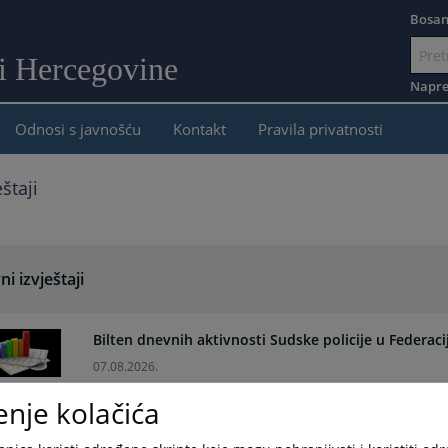
Bosan
 i Hercegovine
Idi
na
Napre
sadržaj
Odnosi s javnošću
Kontakt
Pravila privatnosti
štaji
i izvještaji
Bilten dnevnih aktivnosti Sudske policije u Federaci
07.08.2026.
enje kolačića
Bilten dnevnih aktivnosti Sudske policije u Federaci
06.08.2026.