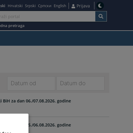
ski
Hrvatski
Srpski
Српски
English
Prijava
dna pretraga
Navigate
Navigate
forward
forward
ji BiH za dan 06./07.08.2026. godine
to
to
interact
interact
with
with
ji BiH za dan 05./06.08.2026. godine
the
the
calendar
calendar