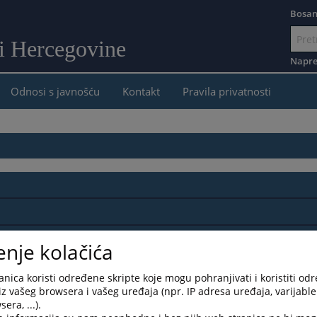
Bosan
 i Hercegovine
Idi
na
Napre
sadržaj
Odnosi s javnošću
Kontakt
Pravila privatnosti
enje kolačića
nica koristi određene skripte koje mogu pohranjivati i koristiti od
iz vašeg browsera i vašeg uređaja (npr. IP adresa uređaja, varijable 
era, ...).