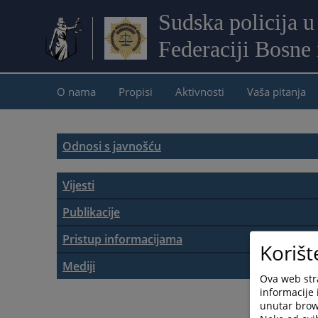
Sudska policija u
Federaciji Bosne
O nama
Propisi
Aktivnosti
Vaša pitanja
Odnosi s javnošću
Vijesti
Aktuelnosti
Publikacije
Promotivni materijali
Pristup informacijama
Saopćenja za javnost
Korišt
Zakon o slobodi pristupa informacijama
Mediji
Bilteni
Ova web stra
informacije 
Osoba za odnose s javnošću
Vodič za pristup informacijama
unutar brows