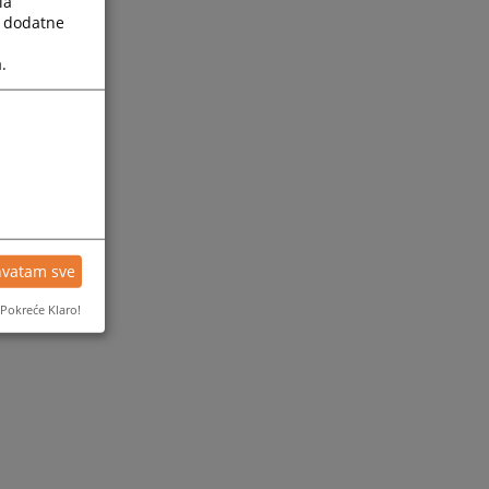
la
a dodatne
.
hvatam sve
Pokreće Klaro!