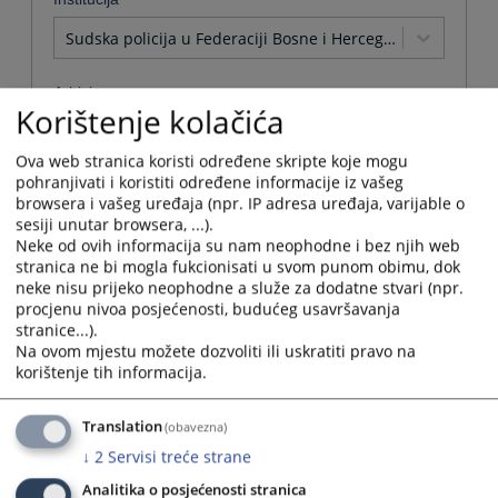
Sudska policija u Federaciji Bosne i Hercegovine
Arhivirana
Korištenje kolačića
Ne
Ova web stranica koristi određene skripte koje mogu
pohranjivati i koristiti određene informacije iz vašeg
Datum od
browsera i vašeg uređaja (npr. IP adresa uređaja, varijable o
sesiji unutar browsera, ...).
Neke od ovih informacija su nam neophodne i bez njih web
Navigate
stranica ne bi mogla fukcionisati u svom punom obimu, dok
forward
Datum do
neke nisu prijeko neophodne a služe za dodatne stvari (npr.
to
procjenu nivoa posjećenosti, budućeg usavršavanja
interact
stranice...).
with
Navigate
Na ovom mjestu možete dozvoliti ili uskratiti pravo na
the
forward
korištenje tih informacija.
Sortiraj po
calendar
to
and
interact
Odaberi...
select
Translation
(obavezna)
with
a
the
↓
2
Servisi treće strane
date.
Napredne stavke
calendar
Press
Analitika o posjećenosti stranica
and