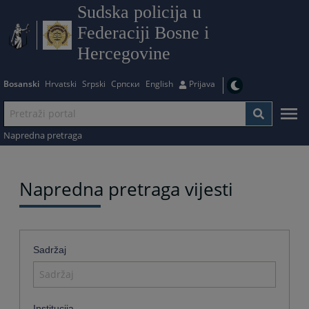
Sudska policija u
Federaciji Bosne i
Hercegovine
Bosanski
Hrvatski
Srpski
Српски
English
Prijava
Napredna pretraga
Napredna pretraga vijesti
Sadržaj
Institucija