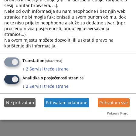
sesiji unutar browsera, ...).
Neke od ovih informacija su nam neophodne i bez njih web
stranica ne bi mogla fukcionisati u svom punom obimu, dok
neke nisu prijeko neophodne a služe za dodatne stvari (npr.
procjenu nivoa posjećenosti, budućeg usavršavanja
stranice...).
Na ovom mjestu možete dozvoliti ili uskratiti pravo na
korištenje tih informacija.
Translation
(obavezna)
↓
2
Servisi treće strane
Analitika o posjećenosti stranica
↓
2
Servisi treće strane
Ne prihvatam
Prihvatam odabrane
Prihvatam sve
Pokreće Klaro!