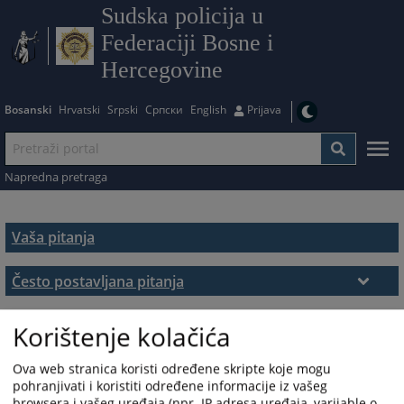
Sudska policija u
Federaciji Bosne i
Hercegovine
Bosanski
Hrvatski
Srpski
Српски
English
Prijava
Napredna pretraga
Vaša pitanja
Često postavljana pitanja
Često postavljana pitanja
Korištenje kolačića
Ova web stranica koristi određene skripte koje mogu
pohranjivati i koristiti određene informacije iz vašeg
browsera i vašeg uređaja (npr. IP adresa uređaja, varijable o