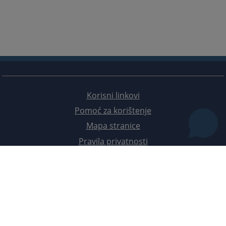
Korisni linkovi
Pomoć za korištenje
Mapa stranice
Pravila privatnosti
Redizajn web stranice je finansirala Evropska unija. Za njen sadržaj isključivo je odgovorno
Visoko sudsko i tužilačko vijeće BiH i ona ne odražava nužno stavove Evropske unije.