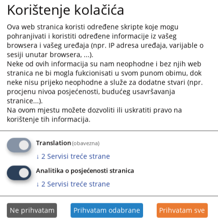
the
the
Korištenje kolačića
Bosne i Hercegovine ("Službene novine Federacije BiH", broj
calendar
calendar
89/20).
and
and
Ova web stranica koristi određene skripte koje mogu
10.12.2020.
select
select
pohranjivati i koristiti određene informacije iz vašeg
a
a
browsera i vašeg uređaja (npr. IP adresa uređaja, varijable o
date.
date.
sesiji unutar browsera, ...).
Neke od ovih informacija su nam neophodne i bez njih web
Press
Press
stranica ne bi mogla fukcionisati u svom punom obimu, dok
the
the
neke nisu prijeko neophodne a služe za dodatne stvari (npr.
question
question
procjenu nivoa posjećenosti, budućeg usavršavanja
mark
mark
stranice...).
key
key
Na ovom mjestu možete dozvoliti ili uskratiti pravo na
to
to
korištenje tih informacija.
get
get
the
the
Translation
(obavezna)
keyboard
keyboard
↓
2
Servisi treće strane
shortcuts
shortcuts
for
for
Analitika o posjećenosti stranica
changing
changing
↓
2
Servisi treće strane
dates.
dates.
Ne prihvatam
Prihvatam odabrane
Prihvatam sve