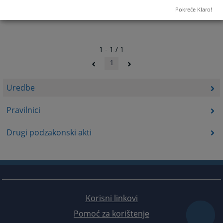
Pokreće Klaro!
1 - 1 / 1
1
Uredbe
Pravilnici
Drugi podzakonski akti
Korisni linkovi
Pomoć za korištenje