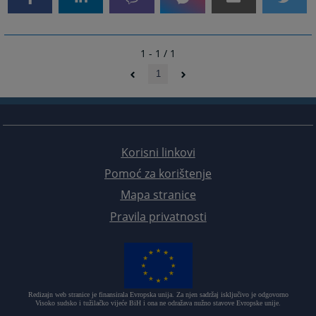
1 - 1 / 1
1
Korisni linkovi
Pomoć za korištenje
Mapa stranice
Pravila privatnosti
Redizajn web stranice je finansirala Evropska unija. Za njen sadržaj isključivo je odgovorno
Visoko sudsko i tužilačko vijeće BiH i ona ne odražava nužno stavove Evropske unije.