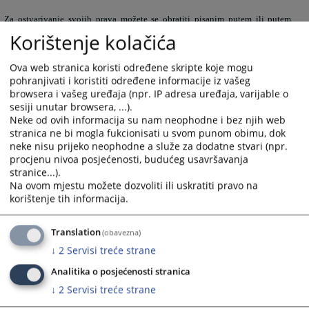
Za ostvarivanje svojih prava možete se obratiti pisanim putem ili putem
Korištenje kolačića
elektronske pošte na naprijed navedenu adresu. Ako ste nezadovoljni
postupkom Sudske policije možete se obratiti nadležnom nadzornom organu
www.alzp.ba
Agenciji za zaštitu ličnih podataka
ili putem tužbe nadležnom
Ova web stranica koristi određene skripte koje mogu
pohranjivati i koristiti određene informacije iz vašeg
sudu.
browsera i vašeg uređaja (npr. IP adresa uređaja, varijable o
sesiji unutar browsera, ...).
Sigurnost ličnih podataka
Neke od ovih informacija su nam neophodne i bez njih web
stranica ne bi mogla fukcionisati u svom punom obimu, dok
neke nisu prijeko neophodne a služe za dodatne stvari (npr.
procjenu nivoa posjećenosti, budućeg usavršavanja
Vaše lične podatke Sudska policije obrađuje na način kojim se osigurava
stranice...).
odgovarajuća sigurnost i povjerljivost kao i odgovarajuća primjena principa
Na ovom mjestu možete dozvoliti ili uskratiti pravo na
zakonite obrade ličnih podataka, smanjenje količine ličnih podataka, po
korištenje tih informacija.
principu neophodnosti, poštujemo vremenski period čuvanja ličnih
podataka kao i njihovu raspoloživost.
Translation
(obavezna)
↓
2
Servisi treće strane
Vremenski period čuvanja ličnih podataka
Analitika o posjećenosti stranica
↓
2
Servisi treće strane
Vaše lične podatke
Sudska policije obrađuje u vremenskom periodu koji je