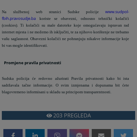
www.sudpol-
Na službenoj web stranici Sudske policije
fbih.pravosudje.ba
koriste se obavezni, odnosno tehnički kolačići
(cookies). Ti kolačići su male datoteke koje omogućavaju ispravan rad
internet mjesta i ne možemo ih isključiti, te za njihovo korištenje ne trebamo
vašu saglasnost.
Obavezni kolačići ne pohranjuju nikakve informacije koje
bi vas mogle identifikovati.
Promjene pravila privatnosti
Sudska policija će redovno ažurirati Pravila privatnosti kako bi ista
sadržavala tačne informacije.
O svim izmjenama i dopunama bit ćete
blagovremeno informisani u skladu sa principom transparentnosti.
203
PREGLEDA