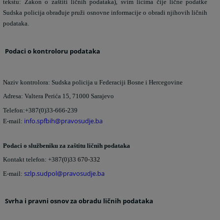
tekstu: Zakon o zaštiti ličnih podataka), svim licima čije lične podatke
Sudska policija obrađuje pruži osnovne informacije o obradi njihovih ličnih
podataka.
Podaci o kontroloru podataka
Naziv kontrolora: Sudska policija u Federaciji Bosne i Hercegovine
Adresa: Valtera Perića 15, 71000 Sarajevo
Telefon:+387(0)33-666-239
info.spfbih@pravosudje.ba
E-mail:
Podaci o službeniku za zaštitu ličnih podataka
Kontakt telefon: +387(0)33
670-332
szlp.sudpol@pravosudje.ba
E-mail:
Svrha i pravni osnov za obradu ličnih podataka