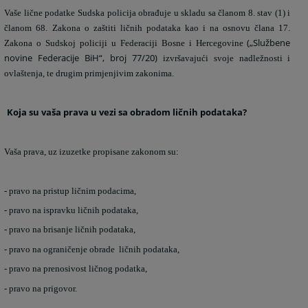
Vaše lične podatke Sudska policija obrađuje u skladu sa članom 8. stav (1) i
članom 68. Zakona o zaštiti ličnih podataka kao i na osnovu člana 17.
(„Službene
Zakona o Sudskoj policiji u Federaciji Bosne i Hercegovine
novine Federacije BiH“, broj 77/20)
izvršavajući svoje nadležnosti i
ovlaštenja, te drugim primjenjivim zakonima.
Koja su vaša prava u vezi sa obradom ličnih podataka?
Vaša prava, uz izuzetke propisane zakonom su:
- pravo na pristup ličnim podacima,
- pravo na ispravku ličnih podataka,
- pravo na brisanje ličnih podataka,
- pravo na ograničenje obrade
ličnih podataka,
- pravo na prenosivost ličnog podatka,
- pravo na prigovor.