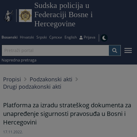
Sudska policija u
Federaciji Bosne i
Hercegovine
Bosanski
Hrvatski
Srpski
Српски
English
Prijava
Napredna pretraga
Propisi
Podzakonski akti
Drugi podzakonski akti
Platforma za izradu strateškog dokumenta za
unapređenje sigurnosti pravosuđa u Bosni i
Hercegovini
17.11.2022.