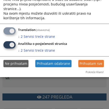
procjenu nivoa posjećenosti, budućeg usavršavanja
stranice...).
Na ovom mjestu možete dozvoliti ili uskratiti pravo na
korištenje tih informacija.
Translation
(obavezna)
Prikazana vijest je na
:
Bosanski jezik
↓
2
Servisi treće strane
Prateći dokumenti
Analitika o posjećenosti stranica
↓
2
Servisi treće strane
Platforma za izradu strateškog dokumenta za
unapređenje sigurnosti pravosuđa u Bosni i Hercegovini -
lat
Ne prihvatam
Prihvatam odabrane
Prihvatam sve
Platforma za izradu strateškog dokumenta za
unapređenje sigurnosti pravosuđa u Bosni i Hercegovini -
Pokreće Klaro!
ćir
247
PREGLEDA