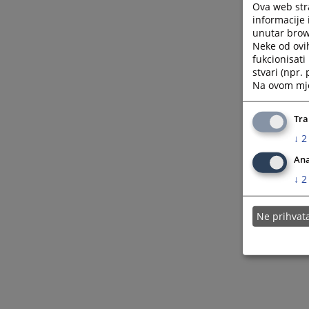
Ova web stra
informacije 
unutar brows
Neke od ovi
fukcionisat
stvari (npr.
Na ovom mjes
Tra
↓
2
Ana
↓
2
Ne prihva