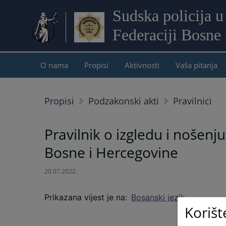
Sudska policija u
Federaciji Bosne
O nama
Propisi
Aktivnosti
Vaša pitanja
Propisi
Podzakonski akti
Pravilnici
Pravilnik o izgledu i nošenj
Bosne i Hercegovine
20.07.2022.
Prikazana vijest je na
:
Bosanski jezik
Korišt