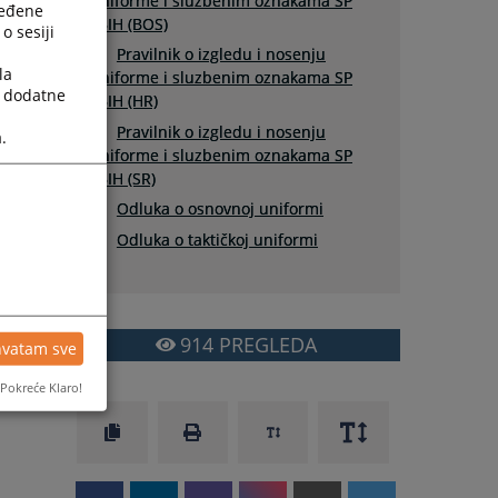
uniforme i sluzbenim oznakama SP
ređene
FBIH (BOS)
o sesiji
Pravilnik o izgledu i nosenju
la
uniforme i sluzbenim oznakama SP
a dodatne
FBIH (HR)
Pravilnik o izgledu i nosenju
.
uniforme i sluzbenim oznakama SP
FBIH (SR)
Odluka o osnovnoj uniformi
Odluka o taktičkoj uniformi
914
PREGLEDA
hvatam sve
Pokreće Klaro!