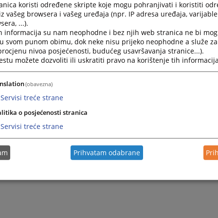
nica koristi određene skripte koje mogu pohranjivati i koristiti od
iz vašeg browsera i vašeg uređaja (npr. IP adresa uređaja, varijable 
era, ...).
h informacija su nam neophodne i bez njih web stranica ne bi mog
i u svom punom obimu, dok neke nisu prijeko neophodne a služe z
 procjenu nivoa posjećenosti, budućeg usavršavanja stranice...).
tu možete dozvoliti ili uskratiti pravo na korištenje tih informacija
nslation
(obavezna)
Servisi treće strane
litika o posjećenosti stranica
Servisi treće strane
tam
Prihvatam odabrane
Pri