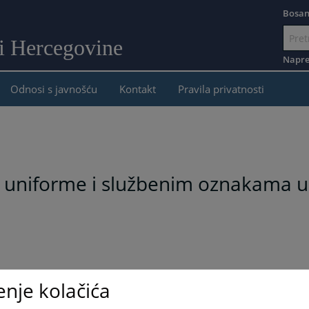
Bosan
 i Hercegovine
Idi
na
Napre
sadržaj
Odnosi s javnošću
Kontakt
Pravila privatnosti
u uniforme i službenim oznakama u S
enje kolačića