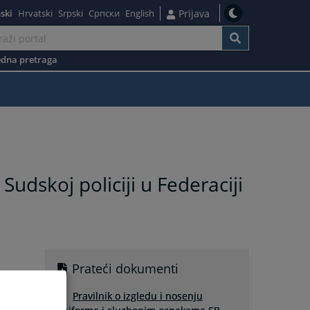
ski
Hrvatski
Srpski
Српски
English
Prijava
dna pretraga
udskoj policiji u Federaciji
Prateći dokumenti
Pravilnik o izgledu i nosenju