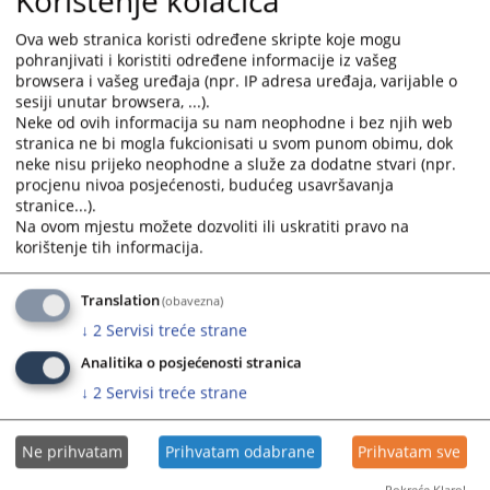
Prateći dokumenti
Ova web stranica koristi određene skripte koje mogu
pohranjivati i koristiti određene informacije iz vašeg
Pravilnik o upotrebi sredstava prinude Sudske policije u
browsera i vašeg uređaja (npr. IP adresa uređaja, varijable o
Federaciji BiH - BS
sesiji unutar browsera, ...).
Pravilnik o upotrebi sredstava prinude Sudske policije u
Neke od ovih informacija su nam neophodne i bez njih web
Federaciji BiH - HR
stranica ne bi mogla fukcionisati u svom punom obimu, dok
neke nisu prijeko neophodne a služe za dodatne stvari (npr.
Pravilnik o upotrebi sredstava prinude Sudske policije u
procjenu nivoa posjećenosti, budućeg usavršavanja
Federaciji BiH - SR
stranice...).
Na ovom mjestu možete dozvoliti ili uskratiti pravo na
korištenje tih informacija.
6715
PREGLEDA
Translation
(obavezna)
↓
2
Servisi treće strane
Analitika o posjećenosti stranica
↓
2
Servisi treće strane
Ne prihvatam
Prihvatam odabrane
Prihvatam sve
Pokreće Klaro!