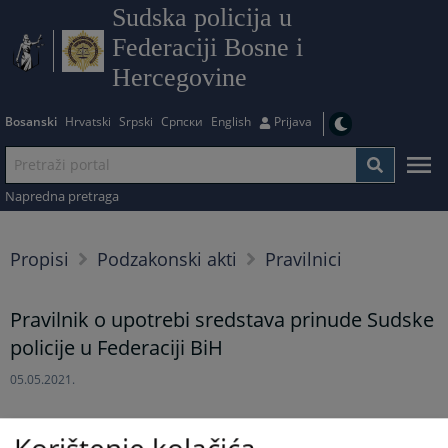
Sudska policija u
Federaciji Bosne i
Hercegovine
Bosanski
Hrvatski
Srpski
Српски
English
Prijava
Napredna pretraga
Propisi
Podzakonski akti
Pravilnici
Pravilnik o upotrebi sredstava prinude Sudske
policije u Federaciji BiH
05.05.2021.
Prikazana vijest je na
:
Bosanski jezik
Korištenje kolačića