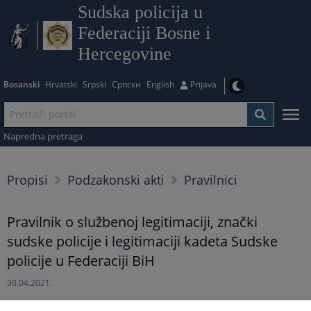
Sudska policija u
Federaciji Bosne i
Hercegovine
Bosanski
Hrvatski
Srpski
Српски
English
Prijava
Napredna pretraga
Propisi
Podzakonski akti
Pravilnici
Pravilnik o službenoj legitimaciji, znački
sudske policije i legitimaciji kadeta Sudske
policije u Federaciji BiH
30.04.2021.