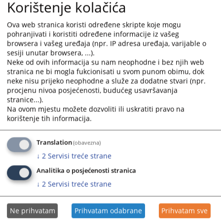
Korištenje kolačića
Prikazana vijest je na
:
Bosanski jezik
Prateći dokumenti
Ova web stranica koristi određene skripte koje mogu
pohranjivati i koristiti određene informacije iz vašeg
Pravilnik o službenoj legitimaciji, znački sudske policije i
browsera i vašeg uređaja (npr. IP adresa uređaja, varijable o
legitimaciji kadeta Sudske policije u Federaciji BiH - BS
sesiji unutar browsera, ...).
Neke od ovih informacija su nam neophodne i bez njih web
Pravilnik o službenoj legitimaciji, znački sudske policije i
stranica ne bi mogla fukcionisati u svom punom obimu, dok
legitimaciji kadeta Sudske policije u Federaciji BiH - HR
neke nisu prijeko neophodne a služe za dodatne stvari (npr.
Pravilnik o službenoj legitimaciji, znački sudske policije i
procjenu nivoa posjećenosti, budućeg usavršavanja
legitimaciji kadeta Sudske policije u Federaciji BiH - SR
stranice...).
Na ovom mjestu možete dozvoliti ili uskratiti pravo na
korištenje tih informacija.
10158
PREGLEDA
Translation
(obavezna)
↓
2
Servisi treće strane
Analitika o posjećenosti stranica
↓
2
Servisi treće strane
Ne prihvatam
Prihvatam odabrane
Prihvatam sve