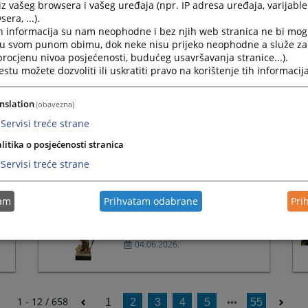
iz vašeg browsera i vašeg uređaja (npr. IP adresa uređaja, varijable 
ka
Stavovi sudske prakse Bosne i
Press
era, ...).
Hercegovine
the
h informacija su nam neophodne i bez njih web stranica ne bi mog
29.06.2026.
question
i u svom punom obimu, dok neke nisu prijeko neophodne a služe z
mark
 procjenu nivoa posjećenosti, budućeg usavršavanja stranice...).
key
tu možete dozvoliti ili uskratiti pravo na korištenje tih informacija
to
get
Održan sastanak Panela za
the
nslation
(obavezna)
ujednačavanje sudske prakse
keyboard
Servisi treće strane
iz građanske oblasti
shortcuts
for
litika o posjećenosti stranica
17.06.2026.
changing
Servisi treće strane
dates.
Održan sastanak Panela za
tam
Prihvatam odabrane
Pri
ujednačavanje sudske prakse
iz upravne oblasti
04.06.2026.
1 - 12 / 658
1
2
3
4
5
55