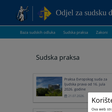
Odjel za sudsku 
Baza sudskih odluka
Sudska praksa
Zakoni
Sudska praksa
Praksa Evropskog suda za
ljudska prava od 16. jula
2026. godine
21.07.2026.
Korišt
Ova web stra