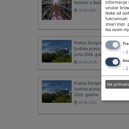
informacije 
Novosti u Bazi sudskih odlu
unutar brows
29.06.2026.
Neke od ovi
fukcionisat
stvari (npr.
Na ovom mjes
Praksa Evropskog suda za
Tra
ljudska prava od 16. i 18.
↓
2
juna 2026. godine
Ana
24.06.2026.
↓
2
Praksa Evropskog suda za
Ne prihva
ljudska prava od 2. i 4. juna
2026. godine
08.06.2026.