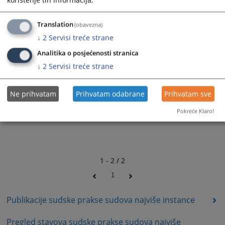
Translation
(obavezna)
↓
2
Servisi treće strane
Analitika o posjećenosti stranica
↓
2
Servisi treće strane
Ne prihvatam
Prihvatam odabrane
Prihvatam sve
Pokreće Klaro!
1 - 2 / 2
1
Publikacije sudske prakse sudova najviše instance
Pregled stavova sudske prakse sudova najviše