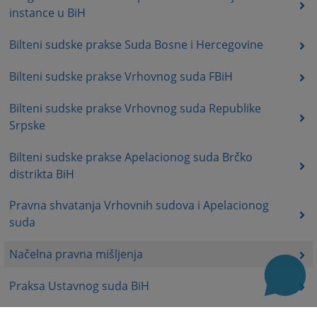
instance u BiH
Bilteni sudske prakse Suda Bosne i Hercegovine
Bilteni sudske prakse Vrhovnog suda FBiH
Bilteni sudske prakse Vrhovnog suda Republike
Srpske
Bilteni sudske prakse Apelacionog suda Brčko
distrikta BiH
Pravna shvatanja Vrhovnih sudova i Apelacionog
suda
Načelna pravna mišljenja
Praksa Ustavnog suda BiH