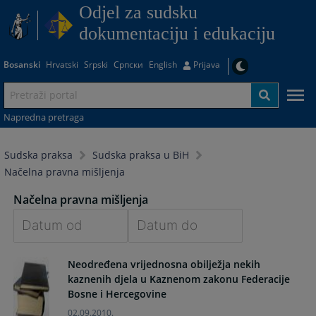
Odjel za sudsku
dokumentaciju i edukaciju
Bosanski
Hrvatski
Srpski
Српски
English
Prijava
Napredna pretraga
Sudska praksa
Sudska praksa u BiH
Načelna pravna mišljenja
Načelna pravna mišljenja
Navigate
Navigate
Neodređena vrijednosna obilježja nekih
forward
forward
kaznenih djela u Kaznenom zakonu Federacije
to
to
Bosne i Hercegovine
interact
interact
with
with
02.09.2010.