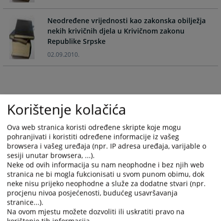
the
the
calendar
calendar
Neodređene vrijednosti kao zakonska obilježja
and
and
nekih krivičnih djela u Krivičnom zakonu
select
select
Republike Srpske
a
a
02.09.2010.
date.
date.
Press
Press
the
the
question
question
Korištenje kolačića
mark
mark
key
key
to
to
Ova web stranica koristi određene skripte koje mogu
pohranjivati i koristiti određene informacije iz vašeg
get
get
browsera i vašeg uređaja (npr. IP adresa uređaja, varijable o
the
the
sesiji unutar browsera, ...).
keyboard
keyboard
Neke od ovih informacija su nam neophodne i bez njih web
shortcuts
shortcuts
stranica ne bi mogla fukcionisati u svom punom obimu, dok
for
for
neke nisu prijeko neophodne a služe za dodatne stvari (npr.
changing
changing
procjenu nivoa posjećenosti, budućeg usavršavanja
stranice...).
dates.
dates.
Na ovom mjestu možete dozvoliti ili uskratiti pravo na
korištenje tih informacija.