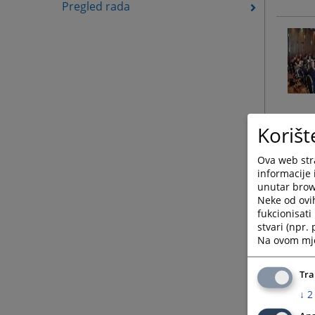
Pregled rada
Korišt
Ova web stra
informacije 
unutar brows
Neke od ovi
fukcionisat
stvari (npr.
Na ovom mjes
Tra
↓
2