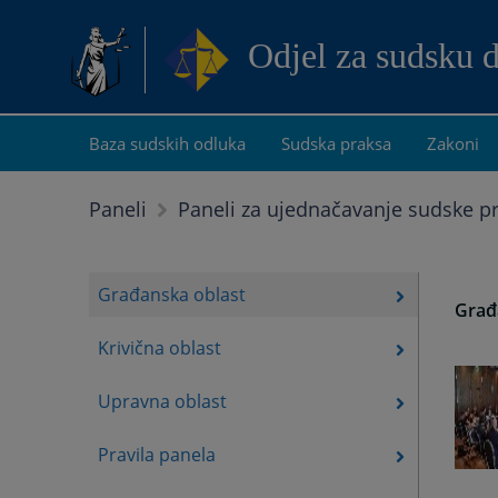
Odjel za sudsku 
Baza sudskih odluka
Sudska praksa
Zakoni
Paneli
Paneli za ujednačavanje sudske p
Građanska oblast
Građ
Krivična oblast
Upravna oblast
Pravila panela