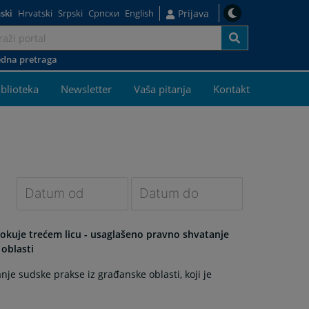
ski
Hrvatski
Srpski
Српски
English
Prijava
dna pretraga
iblioteka
Newsletter
Vaša pitanja
Kontakt
Navigate
Navigate
forward
forward
okuje trećem licu - usaglašeno pravno shvatanje
to
to
oblasti
interact
interact
je sudske prakse iz građanske oblasti, koji je
with
with
the
the
calendar
calendar