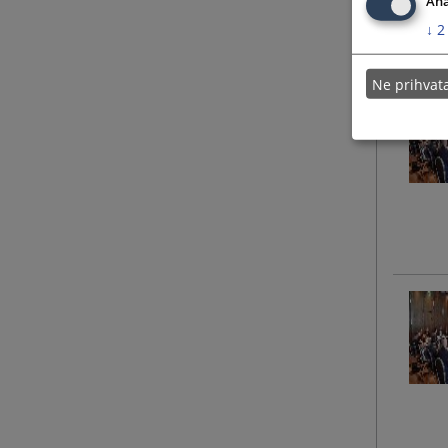
Ana
↓
2
Ne prihva