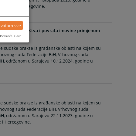
a Bosne i Hercegovine.
hvatam sve
ju prava vlasništva i povrata imovine primjenom
Pokreće Klaro!
e sudske prakse iz građanske oblasti na kojem su
rhovnog suda Federacije BiH, Vrhovnog suda
BiH, održanom u Sarajevu 10.12.2024. godine u
e sudske prakse iz građanske oblasti na kojem su
rhovnog suda Federacije BiH, Vrhovnog suda
BiH, održanom u Sarajevu 22.11.2023. godine u
e i Hercegovine.