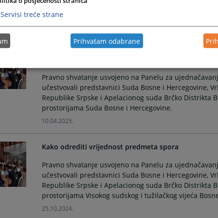
litika o posjećenosti stranica
prostorijama Pravosudnog povjerenstva Brčko distrikt
Servisi treće strane
11.12.2025.
tam
Prihvatam odabrane
Pri
Pitanje sudske nadležnosti u sporovima o utvrđivan
aneksa „G“ SPORAZUMA O SUKCESIJI
Pravno shvatanje usvojeno na Panelu za ujednačavanj
učestvovali predstavnici Suda Bosne i Hercegovine, V
Republike Srpske i Apelacionog suda Brčko Distrikta 
prostorijama Suda Bosne i Hercegovine.
10.04.2025.
Kako odrediti vrijednost predmeta spora
Pravno shvatanje usvojeno na Panelu za ujednačavanj
učestvovali predstavnici Suda Bosne i Hercegovine, V
Republike Srpske i Apelacionog suda Brčko Distrikta 
prostorijama Visokog sudskog i tužilačkog vijeća Bosn
25.10.2024.