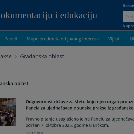
Bosan
dokumentaciju i edukaciju
Idi
na
Napre
sadržaj
Paneli
Mape predmeta od javnog interesa
Vijesti
B
Građanska oblast
rakse
anska oblast
Odgovornost države za štetu koju njen organ prouzr
Panela za ujednačavanje sudske prakse iz građanske 
Pravno pitanje usaglašeno je na Panelu za ujednačavan
održan 7. oktobra 2025. godine u Brčkom.
24.02.2026.