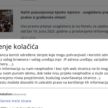
Način popunjavanja bjanko mjenice - usaglašeno pr
prakse iz građanske oblasti
Ovo pravno pitanje usaglašeno je na Panelu za ujednač
održan 10. juna 2025. godine u prostorijama Vrhovno
28.01.2026.
enje kolačića
Smrt tuženog prije podnošenja tužbe - usaglašeno p
nica koristi određene skripte koje mogu pohranjivati i koristiti od
prakse iz građanske oblasti
iz vašeg browsera i vašeg uređaja (npr. IP adresa uređaja, varijable 
era, ...).
Pravno pitanje "Da Ii se radi o otklonjivom iii neotklo
h informacija su nam neophodne i bez njih web stranica ne bi mog
umro prije podnošenja tužbe" je usaglašeno na Panel
i u svom punom obimu, dok neke nisu prijeko neophodne a služe z
oblasti, koji je održan 10. juna 2025. godine u prost
 procjenu nivoa posjećenosti, budućeg usavršavanja stranice...).
28.01.2026.
tu možete dozvoliti ili uskratiti pravo na korištenje tih informacija
Trasirana i vlastita mjenica
nslation
(obavezna)
Servisi treće strane
U skladu sa Pravilima panela za ujednačavanje sudske
za ujednačavanje sudske prakse iz građanskog područja