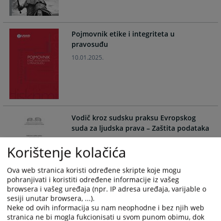
calendar
calendar
and
and
select
select
Pojmovnik etike i integriteta u
a
a
pravosuđu
date.
date.
10.01.2025.
Press
Press
the
the
question
question
mark
mark
key
key
to
to
Vodič kroz sudsku praksu Evropskog
get
get
suda za ljudska prava – Zaštita podataka
the
the
07.10.2024.
keyboard
keyboard
Korištenje kolačića
shortcuts
shortcuts
for
for
Ova web stranica koristi određene skripte koje mogu
pohranjivati i koristiti određene informacije iz vašeg
changing
changing
browsera i vašeg uređaja (npr. IP adresa uređaja, varijable o
dates.
dates.
sesiji unutar browsera, ...).
Vodič kroz praksu Europske konvencije o
Neke od ovih informacija su nam neophodne i bez njih web
ljudskim pravima - Socijalna prava
stranica ne bi mogla fukcionisati u svom punom obimu, dok