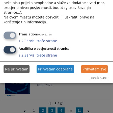
07.10.2024.
neke nisu prijeko neophodne a služe za dodatne stvari (npr.
procjenu nivoa posjećenosti, budućeg usavršavanja
stranice...).
Na ovom mjestu možete dozvoliti ili uskratiti pravo na
korištenje tih informacija.
Praćenje tokova novca - Sažeti prikaz
Translation
(obavezna)
publikacija i detaljni vodič za finansijske
istrage u vezi sa trgovinom ljudima
↓
2
Servisi treće strane
10.06.2022.
Analitika o posjećenosti stranica
↓
2
Servisi treće strane
Smanjenje potražnje koja potiče trgovinu
Ne prihvatam
Prihvatam odabrane
Prihvatam sve
ljudima u svrhu seksualnog
Pokreće Klaro!
iskorištavanja
10.06.2022.
1 - 6 / 61
1
2
3
4
11