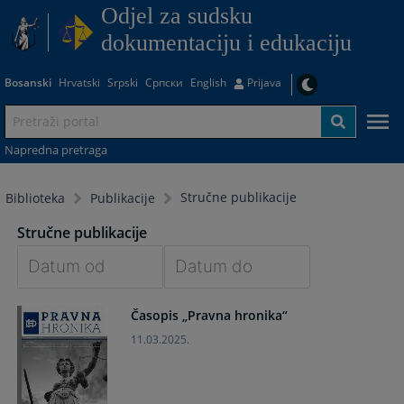
Odjel za sudsku
dokumentaciju i edukaciju
Bosanski
Hrvatski
Srpski
Српски
English
Prijava
Napredna pretraga
Stručne publikacije
Biblioteka
Publikacije
Stručne publikacije
Navigate
Navigate
Časopis „Pravna hronika“
forward
forward
to
to
11.03.2025.
interact
interact
with
with
the
the