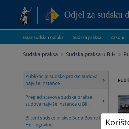
Odjel za sudsku 
Baza sudskih odluka
Sudska praksa
Zakoni
Pu
Sudska praksa
Sudska praksa u BiH
Publikacije sudske prakse sudova
Publi
najviše instance
Pregled stavova sudske prakse
sudova najviše instance u BiH
Bilteni sudske prakse Suda Bosne i
Korišt
Hercegovine