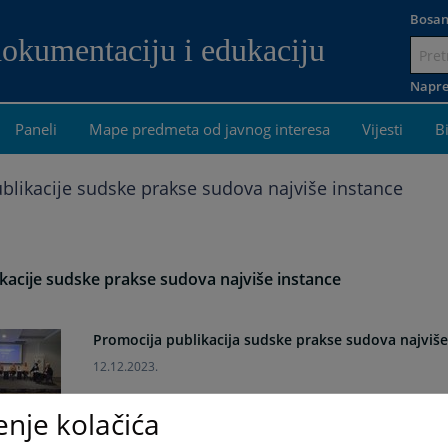
Bosan
dokumentaciju i edukaciju
Idi
na
Napre
sadržaj
Paneli
Mape predmeta od javnog interesa
Vijesti
B
blikacije sudske prakse sudova najviše instance
kacije sudske prakse sudova najviše instance
Promocija publikacija sudske prakse sudova najviše
12.12.2023.
enje kolačića
Publikacije sudske prakse - IPA 2017