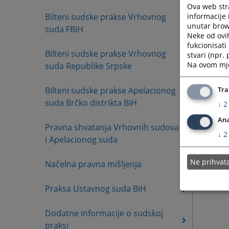
Ova web stra
informacije 
Bilteni sudske prakse Vrhovnog
unutar brows
suda FBiH
Neke od ovi
fukcionisat
Bilteni sudske prakse Vrhovnog
stvari (npr.
Na ovom mjes
suda Republike Srpske
Bilteni sudske prakse Apelacionog
Tra
suda Brčko distrikta BiH
↓
2
Ana
Pravna shvatanja Vrhovnih sudova
↓
2
i Apelacionog suda
Ne prihva
Načelna pravna mišljenja
Praksa Ustavnog suda BiH
Dodatne informacije o sudskoj
praksi