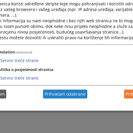
nica koristi određene skripte koje mogu pohranjivati i koristiti od
31.01.2022.
iz vašeg browsera i vašeg uređaja (npr. IP adresa uređaja, varijable 
era, ...).
h informacija su nam neophodne i bez njih web stranica ne bi mog
i u svom punom obimu, dok neke nisu prijeko neophodne a služe z
 procjenu nivoa posjećenosti, budućeg usavršavanja stranice...).
tu možete dozvoliti ili uskratiti pravo na korištenje tih informacija
nslation
(obavezna)
Servisi treće strane
litika o posjećenosti stranica
Servisi treće strane
tam
Prihvatam odabrane
Pri