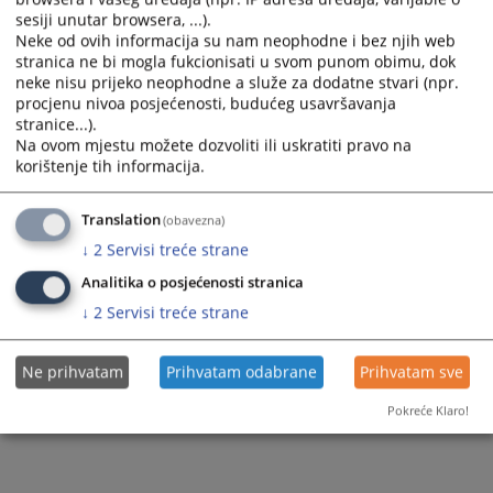
sesiji unutar browsera, ...).
Neke od ovih informacija su nam neophodne i bez njih web
stranica ne bi mogla fukcionisati u svom punom obimu, dok
neke nisu prijeko neophodne a služe za dodatne stvari (npr.
procjenu nivoa posjećenosti, budućeg usavršavanja
stranice...).
Na ovom mjestu možete dozvoliti ili uskratiti pravo na
korištenje tih informacija.
Translation
(obavezna)
↓
2
Servisi treće strane
Analitika o posjećenosti stranica
↓
2
Servisi treće strane
Ne prihvatam
Prihvatam odabrane
Prihvatam sve
Pokreće Klaro!