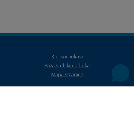
Korisni linkovi
Baza sudskih odluka
Mapa stranice
Redizajn web stranice je finansirala Evropska unija. Za njen sadržaj isključivo je odgovorno
Visoko sudsko i tužilačko vijeće BiH i ona ne odražava nužno stavove Evropske unije.