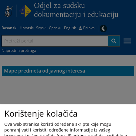
Odjel za sudsku
dokumentaciju i edukaciju
Bosanski
Hrvatski
Srpski
Српски
English
Prijava
Napredna pretraga
Mape predmeta od javnog interesa
Korištenje kolačića
Ova web stranica koristi određene skripte koje mogu
pohranjivati i koristiti određene informacije iz vašeg
browsera i vašeg uređaja (npr. IP adresa uređaja, varijable o