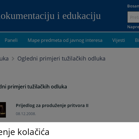
Bosan
dokumentaciju i edukaciju
Idi
na
Napre
sadržaj
Paneli
Mape predmeta od javnog interesa
Vijesti
B
Ogledni primjeri tužilačkih odluka
luka
ni primjeri tužilačkih odluka
Prijedlog za produženje pritvora II
08.12.2008.
enje kolačića
Prijedlog za produženje pritvora