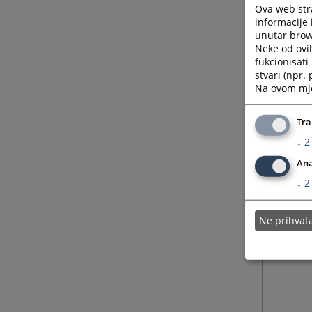
Ova web stra
informacije 
unutar brows
Neke od ovi
fukcionisat
stvari (npr.
Na ovom mjes
Tra
↓
2
Ana
↓
2
Ne prihva