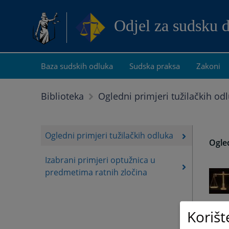
Odjel za sudsku 
Baza sudskih odluka
Sudska praksa
Zakoni
Biblioteka
Ogledni primjeri tužilačkih od
Ogledni primjeri tužilačkih odluka
Ogled
Izabrani primjeri optužnica u
predmetima ratnih zločina
Korišt