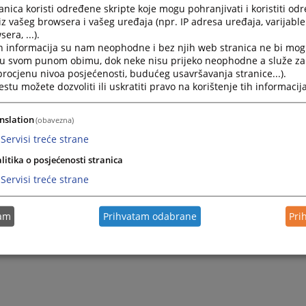
08.12.2008.
nica koristi određene skripte koje mogu pohranjivati i koristiti od
iz vašeg browsera i vašeg uređaja (npr. IP adresa uređaja, varijable 
era, ...).
Prijedlog za određivanje pritvora - tačke b) i c)
h informacija su nam neophodne i bez njih web stranica ne bi mog
08.12.2008.
i u svom punom obimu, dok neke nisu prijeko neophodne a služe z
 procjenu nivoa posjećenosti, budućeg usavršavanja stranice...).
tu možete dozvoliti ili uskratiti pravo na korištenje tih informacija
Prijedlog za određivanje pritvora – tačke a), b) i d)
08.12.2008.
nslation
(obavezna)
Servisi treće strane
Optužnica – poreska utaja (član 273. st. 2 KZ BiH)
litika o posjećenosti stranica
08.12.2008.
Servisi treće strane
Optužnica – poreska utaja (član 273. st. 1 KZ BiH)
tam
Prihvatam odabrane
Pri
08.12.2008.