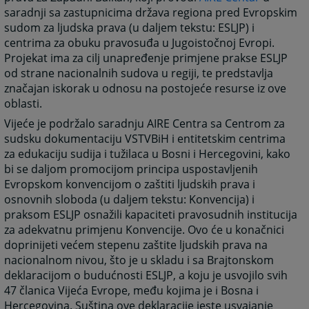
saradnji sa zastupnicima država regiona pred Evropskim
sudom za ljudska prava (u daljem tekstu: ESLJP) i
centrima za obuku pravosuđa u Jugoistočnoj Evropi.
Projekat ima za cilj unapređenje primjene prakse ESLJP
od strane nacionalnih sudova u regiji, te predstavlja
značajan iskorak u odnosu na postojeće resurse iz ove
oblasti.
Vijeće je podržalo saradnju AIRE Centra sa Centrom za
sudsku dokumentaciju VSTVBiH i entitetskim centrima
za edukaciju sudija i tužilaca u Bosni i Hercegovini, kako
bi se daljom promocijom principa uspostavljenih
Evropskom konvencijom o zaštiti ljudskih prava i
osnovnih sloboda (u daljem tekstu: Konvencija) i
praksom ESLJP osnažili kapaciteti pravosudnih institucija
za adekvatnu primjenu Konvencije. Ovo će u konačnici
doprinijeti većem stepenu zaštite ljudskih prava na
nacionalnom nivou, što je u skladu i sa Brajtonskom
deklaracijom o budućnosti ESLJP, a koju je usvojilo svih
47 članica Vijeća Evrope, među kojima je i Bosna i
Hercegovina. Suština ove deklaracije jeste usvajanje