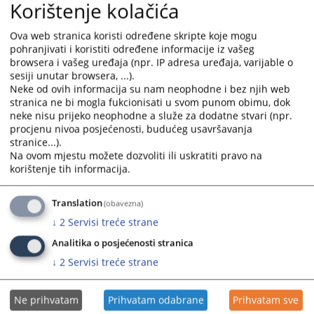
komentarom koji upućuje na postojeće standarde
Korištenje kolačića
zaštite u vezi sa relevantnim članom Konvencije, kao i
nazive drugih presuda vezanih za tu oblast zaštite
Ova web stranica koristi određene skripte koje mogu
pohranjivati i koristiti određene informacije iz vašeg
ljudskih prava i sloboda.
browsera i vašeg uređaja (npr. IP adresa uređaja, varijable o
sesiji unutar browsera, ...).
Neke od ovih informacija su nam neophodne i bez njih web
stranica ne bi mogla fukcionisati u svom punom obimu, dok
neke nisu prijeko neophodne a služe za dodatne stvari (npr.
procjenu nivoa posjećenosti, budućeg usavršavanja
stranice...).
Na ovom mjestu možete dozvoliti ili uskratiti pravo na
korištenje tih informacija.
11913
PREGLEDA
Translation
(obavezna)
↓
2
Servisi treće strane
Analitika o posjećenosti stranica
↓
2
Servisi treće strane
Ne prihvatam
Prihvatam odabrane
Prihvatam sve