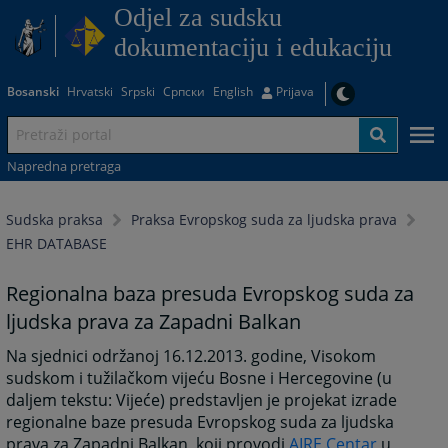
Odjel za sudsku
dokumentaciju i edukaciju
Bosanski
Hrvatski
Srpski
Српски
English
Prijava
Napredna pretraga
Sudska praksa
Praksa Evropskog suda za ljudska prava
EHR DATABASE
Regionalna baza presuda Evropskog suda za
ljudska prava za Zapadni Balkan
Na sjednici održanoj 16.12.2013. godine, Visokom
sudskom i tužilačkom vijeću Bosne i Hercegovine (u
daljem tekstu: Vijeće) predstavljen je projekat izrade
regionalne baze presuda Evropskog suda za ljudska
prava za Zapadni Balkan, koji provodi
AIRE Centar
u