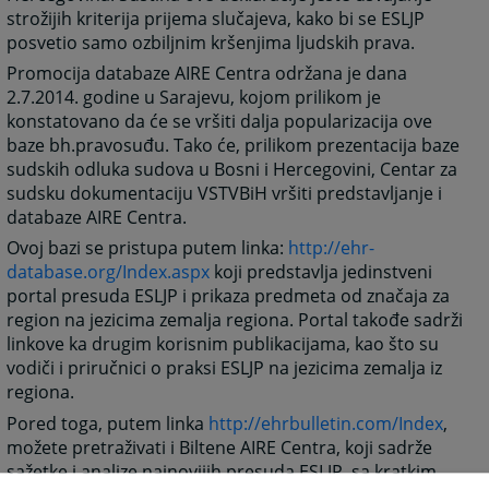
strožijih kriterija prijema slučajeva, kako bi se ESLJP
posvetio samo ozbiljnim kršenjima ljudskih prava.
Promocija databaze AIRE Centra održana je dana
2.7.2014. godine u Sarajevu, kojom prilikom je
konstatovano da će se vršiti dalja popularizacija ove
baze bh.pravosuđu. Tako će, prilikom prezentacija baze
sudskih odluka sudova u Bosni i Hercegovini, Centar za
sudsku dokumentaciju VSTVBiH vršiti predstavljanje i
databaze AIRE Centra.
Ovoj bazi se pristupa putem linka:
http://ehr-
database.org/Index.aspx
koji predstavlja jedinstveni
portal presuda ESLJP i prikaza predmeta od značaja za
region na jezicima zemalja regiona. Portal takođe sadrži
linkove ka drugim korisnim publikacijama, kao što su
vodiči i priručnici o praksi ESLJP na jezicima zemalja iz
regiona.
Pored toga, putem linka
http://ehrbulletin.com/Index
,
možete pretraživati i Biltene AIRE Centra, koji sadrže
sažetke i analize najnovijih presuda ESLJP, sa kratkim