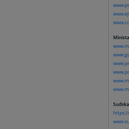
www.pcs
www.ej
www.co
Minist
www.mp
www.g
www.pr
www.pr
www.mp
www.mp
Sudska 
https:/
www.su