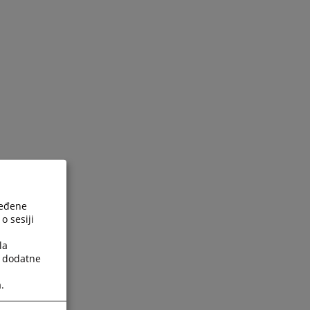
ređene
o sesiji
la
a dodatne
.