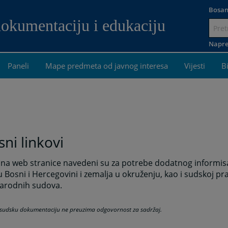
Bosan
dokumentaciju i edukaciju
Idi
na
Napre
sadržaj
Paneli
Mape predmeta od javnog interesa
Vijesti
B
sni linkovi
 na web stranice navedeni su za potrebe dodatnog informis
u Bosni i Hercegovini i zemalja u okruženju, kao i sudskoj pr
rodnih sudova.
 sudsku dokumentaciju ne preuzima odgovornost za sadržaj.