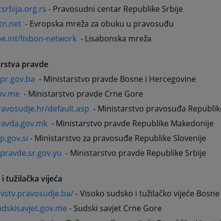
rbija.org.rs
- Pravosudni centar Republike Srbije
tn.net
- Evropska mreža za obuku u pravosuđu
e.int/lisbon-network
- Lisabonska mreža
arstva pravde
r.gov.ba
- Ministarstvo pravde Bosne i Hercegovine
ov.me
- Ministarstvo pravde Crne Gore
avosudje.hr/default.asp
- Ministarstvo pravosuđa Republik
avda.gov.mk
- Ministarstvo pravde Republike Makedonije
.gov.si
- Ministarstvo za pravosuđe Republike Slovenije
ravde.sr.gov.yu
- Ministarstvo pravde Republike Srbije
i tužilačka vijeća
/vstv.pravosudje.ba/
- Visoko sudsko i tužilačko vijeće Bosne
dskisavjet.gov.me
- Sudski savjet Crne Gore