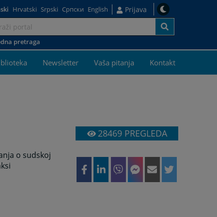
ski
Hrvatski
Srpski
Српски
English
Prijava
dna pretraga
iblioteka
Newsletter
Vaša pitanja
Kontakt
28469
PREGLEDA
anja o sudskoj
aksi