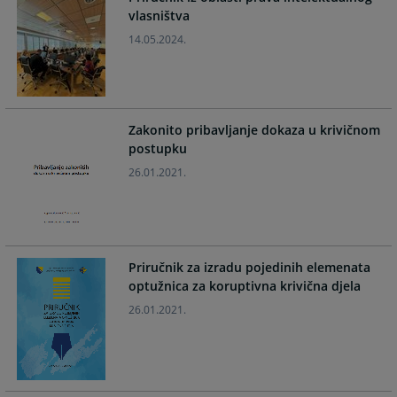
and
and
vlasništva
select
select
14.05.2024.
a
a
date.
date.
Press
Press
the
the
question
question
Zakonito pribavljanje dokaza u krivičnom
postupku
mark
mark
key
key
26.01.2021.
to
to
get
get
the
the
keyboard
keyboard
shortcuts
shortcuts
Priručnik za izradu pojedinih elemenata
optužnica za koruptivna krivična djela
for
for
changing
changing
26.01.2021.
dates.
dates.