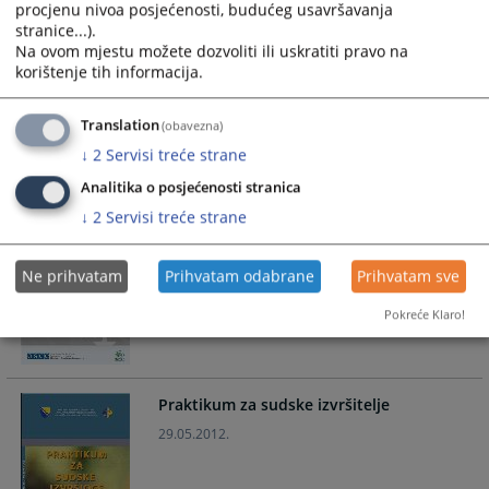
procjenu nivoa posjećenosti, budućeg usavršavanja
stranice...).
Priručnik Proaktivna uloga predsjednika
Na ovom mjestu možete dozvoliti ili uskratiti pravo na
suda u upravljanju sudom
korištenje tih informacija.
19.05.2017.
Translation
(obavezna)
↓
2
Servisi treće strane
Analitika o posjećenosti stranica
↓
2
Servisi treće strane
Priručnik za praktičnu primjenu
Aarhuske konvencije u Bosni i
Hercegovini
Ne prihvatam
Prihvatam odabrane
Prihvatam sve
05.11.2012.
Pokreće Klaro!
Praktikum za sudske izvršitelje
29.05.2012.