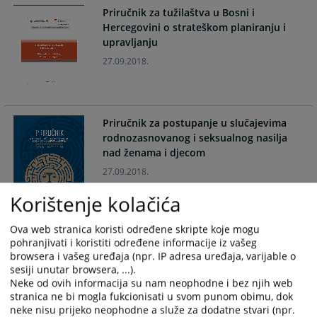
Priručnik za tužilaštva u Bosni i
Hercegovini o strateškom planiranju i
upravljanju
27.09.2018.
Priručnik za postupanje u slučajevima
rodnozasnovanog i seksualnog nasilja
nad ženama i djecom
27.09.2018.
Korištenje kolačića
Ova web stranica koristi određene skripte koje mogu
Priručnik Upravljanje sudskim
pohranjivati i koristiti određene informacije iz vašeg
postupkom
browsera i vašeg uređaja (npr. IP adresa uređaja, varijable o
22.05.2017.
sesiji unutar browsera, ...).
Neke od ovih informacija su nam neophodne i bez njih web
stranica ne bi mogla fukcionisati u svom punom obimu, dok
neke nisu prijeko neophodne a služe za dodatne stvari (npr.