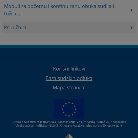
Moduli za početnu i kontinuiranu obuka sudija i
tužilaca
Priručnici
Korisni linkovi
Baza sudskih odluka
Mapa stranice
Redizajn web stranice je finansirala Evropska unija. Za njen sadržaj isključivo je odgovorno
Visoko sudsko i tužilačko vijeće BiH i ona ne odražava nužno stavove Evropske unije.