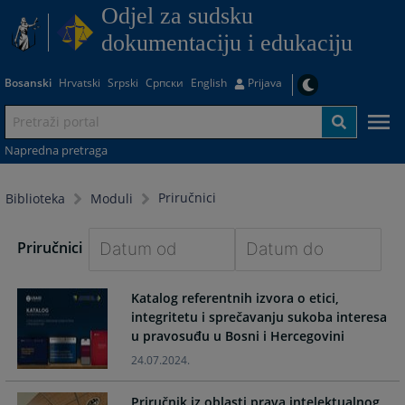
Odjel za sudsku
dokumentaciju i edukaciju
Bosanski
Hrvatski
Srpski
Српски
English
Prijava
Napredna pretraga
Priručnici
Biblioteka
Moduli
Priručnici
Navigate
Navigate
Katalog referentnih izvora o etici,
forward
forward
integritetu i sprečavanju sukoba interesa
to
to
u pravosuđu u Bosni i Hercegovini
interact
interact
with
with
24.07.2024.
the
the
calendar
calendar
Priručnik iz oblasti prava intelektualnog