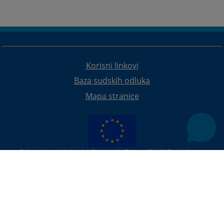
Korisni linkovi
Baza sudskih odluka
Mapa stranice
Redizajn web stranice je finansirala Evropska unija. Za njen sadržaj isključivo je odgovorno
Visoko sudsko i tužilačko vijeće BiH i ona ne odražava nužno stavove Evropske unije.
© 2021
Visoko sudsko i tužilačko vijeće
U slučaju preuzimanja vijesti istu preuzeti u integralnom obliku