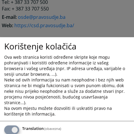
Tel: + 387 33 707 500
Fax: + 387 33 707 550
E-mail:
osde@pravosudje.ba
Web:
https://csd.pravosudje.ba/
Korištenje kolačića
8787
PREGLEDA
Ova web stranica koristi određene skripte koje mogu
pohranjivati i koristiti određene informacije iz vašeg
browsera i vašeg uređaja (npr. IP adresa uređaja, varijable o
sesiji unutar browsera, ...).
Neke od ovih informacija su nam neophodne i bez njih web
stranica ne bi mogla fukcionisati u svom punom obimu, dok
neke nisu prijeko neophodne a služe za dodatne stvari (npr.
procjenu nivoa posjećenosti, budućeg usavršavanja
stranice...).
Na ovom mjestu možete dozvoliti ili uskratiti pravo na
korištenje tih informacija.
Translation
(obavezna)