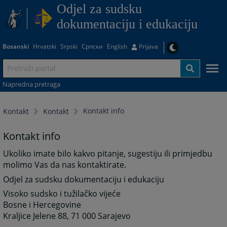
Odjel za sudsku
dokumentaciju i edukaciju
Bosanski
Hrvatski
Srpski
Српски
English
Prijava
Napredna pretraga
Kontakt info
Kontakt
Kontakt
Kontakt info
Ukoliko imate bilo kakvo pitanje, sugestiju ili primjedbu
molimo Vas da nas kontaktirate.
Odjel za sudsku dokumentaciju i edukaciju
Visoko sudsko i tužilačko vijeće
Bosne i Hercegovine
Kraljice Jelene 88, 71 000 Sarajevo