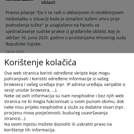
oblasti
Pravno pitanje "Da Ii se radi o otklonjivom iii neotklonjivom
nedostatku u situaciji kada je označeni tuženi umro prije
podnošenja tužbe" je usaglašeno na Panelu za
ujednačavanje sudske prakse iz građanske oblasti, koji je
održan 10. juna 2025. godine u prostorijama Vrhovnog suda
Republike Srpske.
28.01.2026.
Korištenje kolačića
Trasirana i vlastita mjenica
Ova web stranica koristi određene skripte koje mogu
pohranjivati i koristiti određene informacije iz vašeg
browsera i vašeg uređaja (npr. IP adresa uređaja, varijable o
U skladu sa Pravilima panela za ujednačavanje sudske
sesiji unutar browsera, ...).
prakse, ovo pravno pitanje usuglašeno je na Panelu za
Neke od ovih informacija su nam neophodne i bez njih web
ujednačavanje sudske prakse iz građanskog područja, koji je
stranica ne bi mogla fukcionisati u svom punom obimu, dok
održan 7. listopada 2025. godine u prostorijama
neke nisu prijeko neophodne a služe za dodatne stvari (npr.
Pravosudnog povjerenstva Brčko distrikta Bosne i
procjenu nivoa posjećenosti, budućeg usavršavanja
Hercegovine.
stranice...).
Na ovom mjestu možete dozvoliti ili uskratiti pravo na
11.12.2025.
korištenje tih informacija.