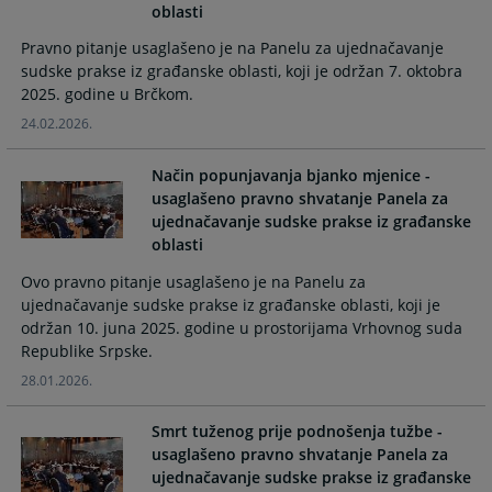
oblasti
the
the
calendar
calendar
Pravno pitanje usaglašeno je na Panelu za ujednačavanje
and
and
sudske prakse iz građanske oblasti, koji je održan 7. oktobra
select
select
2025. godine u Brčkom.
a
a
24.02.2026.
date.
date.
Press
Press
Način popunjavanja bjanko mjenice -
the
the
usaglašeno pravno shvatanje Panela za
question
question
ujednačavanje sudske prakse iz građanske
mark
mark
oblasti
key
key
Ovo pravno pitanje usaglašeno je na Panelu za
to
to
ujednačavanje sudske prakse iz građanske oblasti, koji je
get
get
održan 10. juna 2025. godine u prostorijama Vrhovnog suda
the
the
Republike Srpske.
keyboard
keyboard
shortcuts
shortcuts
28.01.2026.
for
for
changing
changing
Smrt tuženog prije podnošenja tužbe -
dates.
dates.
usaglašeno pravno shvatanje Panela za
ujednačavanje sudske prakse iz građanske