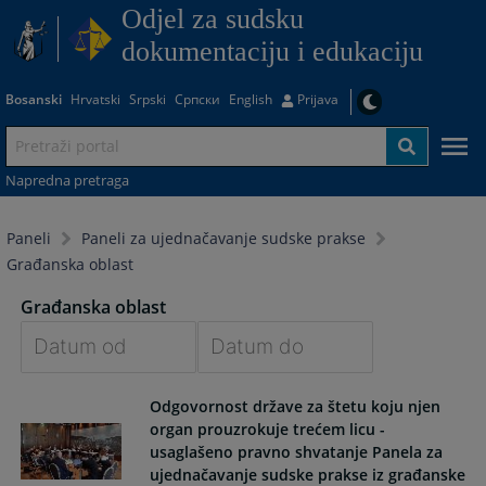
Odjel za sudsku
dokumentaciju i edukaciju
Bosanski
Hrvatski
Srpski
Српски
English
Prijava
Napredna pretraga
Paneli
Paneli za ujednačavanje sudske prakse
Građanska oblast
Građanska oblast
Navigate
Navigate
Odgovornost države za štetu koju njen
forward
forward
organ prouzrokuje trećem licu -
to
to
usaglašeno pravno shvatanje Panela za
interact
interact
ujednačavanje sudske prakse iz građanske
with
with