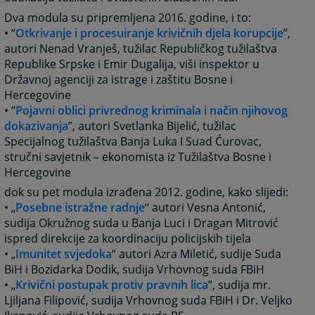
Dva modula su pripremljena 2016. godine, i to:
• “
Otkrivanje i procesuiranje krivičnih djela korupcije
”,
autori Nenad Vranješ, tužilac Republičkog tužilaštva
Republike Srpske i Emir Dugalija, viši inspektor u
Državnoj agenciji za istrage i zaštitu Bosne i
Hercegovine
• “
Pojavni oblici privrednog kriminala i način njihovog
dokazivanja
”, autori Svetlanka Bijelić, tužilac
Specijalnog tužilaštva Banja Luka I Suad Ćurovac,
stručni savjetnik – ekonomista iz Tužilaštva Bosne i
Hercegovine
dok su pet modula izrađena 2012. godine, kako slijedi:
• „
Posebne istražne radnje
“ autori Vesna Antonić,
sudija Okružnog suda u Banja Luci i Dragan Mitrović
ispred direkcije za koordinaciju policijskih tijela
• „
Imunitet svjedoka
“ autori Azra Miletić, sudije Suda
BiH i Bozidarka Dodik, sudija Vrhovnog suda FBiH
• „
Krivični postupak protiv pravnih lica
“, sudija mr.
Ljiljana Filipović, sudija Vrhovnog suda FBiH i Dr. Veljko