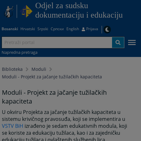
Odjel za sudsku
dokumentaciju i edukaciju
Bosanski
Hrvatski
Srpski
Српски
English
Prijava
Napredna pretraga
Biblioteka
Moduli
Moduli - Projekt za jačanje tužilačkih kapaciteta
Moduli - Projekt za jačanje tužilačkih
kapaciteta
U okviru Projekta za jačanje tužilačkih kapaciteta u
sistemu krivičnog pravosuđa, koji se implementira u
VSTV BiH
izrađeno je sedam edukativnih modula, koji
se koriste za edukaciju tužilaca, kao i za zajedničku
edukaciju tužilaca i ovlaštenih službenih lica.