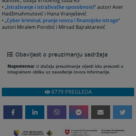
Ikanović, sudija Vrhovnog suda RS
• „
Istraživanje i istraživačke sposobnosti
“ autori Aner
Hadžimahmutović i Hana Vranješević
• „
Cyber kriminal, pranje novca i finansijske istrage
“
autori Miralem Porobić i Mirsad Bajraktarević
8779
PREGLEDA