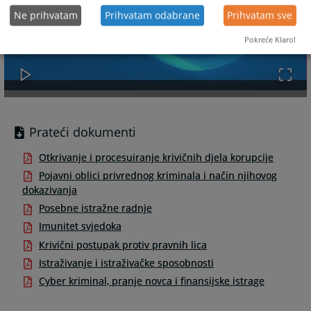
Ne prihvatam
Prihvatam odabrane
Prihvatam sve
Pokreće Klaro!
Prateći dokumenti
Otkrivanje i procesuiranje krivičnih djela korupcije
Pojavni oblici privrednog kriminala i način njihovog
dokazivanja
Posebne istražne radnje
Imunitet svjedoka
Krivični postupak protiv pravnih lica
Istraživanje i istraživačke sposobnosti
Cyber kriminal, pranje novca i finansijske istrage