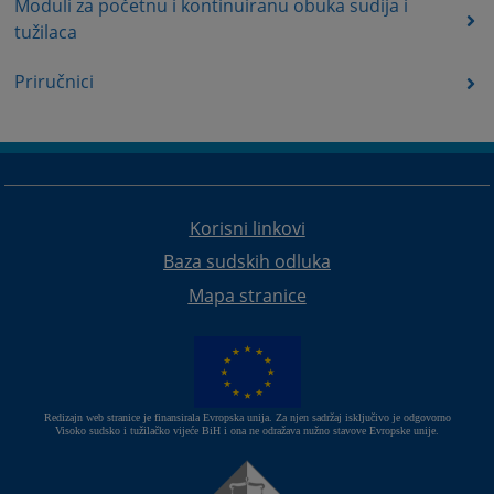
Moduli za početnu i kontinuiranu obuka sudija i
tužilaca
Priručnici
Korisni linkovi
Baza sudskih odluka
Mapa stranice
Redizajn web stranice je finansirala Evropska unija. Za njen sadržaj isključivo je odgovorno
Visoko sudsko i tužilačko vijeće BiH i ona ne odražava nužno stavove Evropske unije.