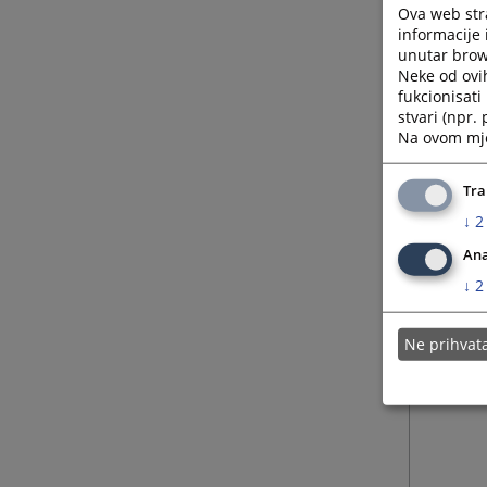
Ova web stra
informacije 
unutar brows
Neke od ovi
fukcionisat
stvari (npr.
Na ovom mjes
Tra
↓
2
Ana
↓
2
Ne prihva