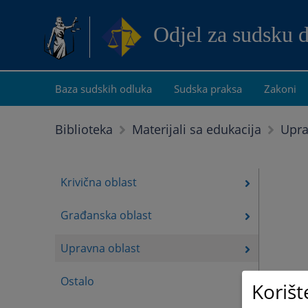
Odjel za sudsku 
Baza sudskih odluka
Sudska praksa
Zakoni
Upra
Biblioteka
Materijali sa edukacija
Krivična oblast
Građanska oblast
Upravna oblast
Ostalo
Korišt