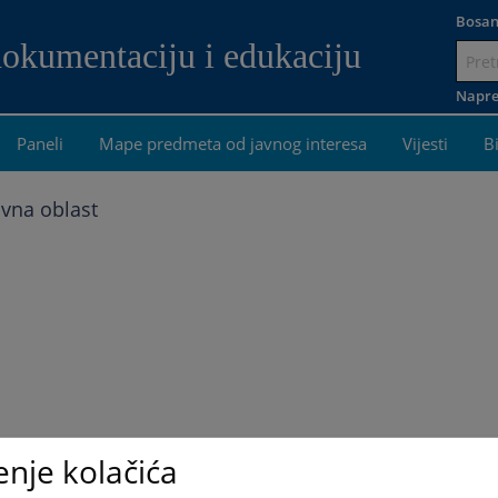
Bosan
dokumentaciju i edukaciju
Idi
na
Napre
sadržaj
Paneli
Mape predmeta od javnog interesa
Vijesti
B
vna oblast
enje kolačića