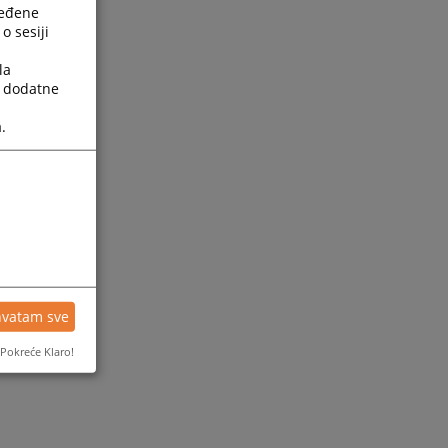
ređene
o sesiji
la
a dodatne
.
ijesti
hvatam sve
Pokreće Klaro!