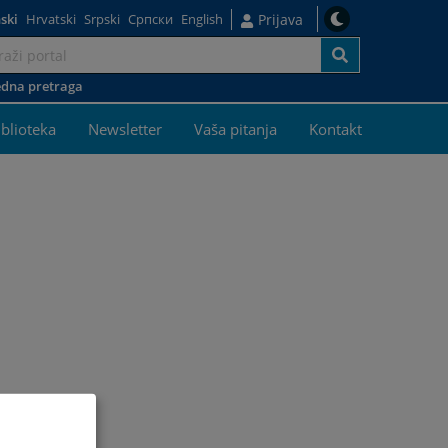
ski
Hrvatski
Srpski
Српски
English
Prijava
dna pretraga
iblioteka
Newsletter
Vaša pitanja
Kontakt