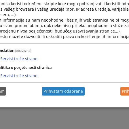
nica koristi određene skripte koje mogu pohranjivati i koristiti od
iz vašeg browsera i vašeg uređaja (npr. IP adresa uređaja, varijable 
era, ...).
h informacija su nam neophodne i bez njih web stranica ne bi mog
i u svom punom obimu, dok neke nisu prijeko neophodne a služe z
 procjenu nivoa posjećenosti, budućeg usavršavanja stranice...).
tu možete dozvoliti ili uskratiti pravo na korištenje tih informacija
nslation
(obavezna)
Servisi treće strane
Trenutno nema v
litika o posjećenosti stranica
Servisi treće strane
tam
Prihvatam odabrane
Pri