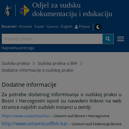
Odjel za sudsku
dokumentaciju i edukaciju
Bosanski
Hrvatski
Srpski
Српски
English
Prijava
Napredna pretraga
Sudska praksa
Sudska praksa u BiH
Dodatne informacije o sudskoj praksi
Dodatne informacije
Za potrebe dodatnog informisanja o sudskoj praksi u
Bosni i Hercegovini ispod su navedeni linkovi na web
stranice najviših sudskih instanci u zemlji.
https://www.ustavnisud.ba/
– Ustavni sud Bosne i Hercegovine
http://www.ustavnisudfbih.ba/
– Ustavni sud Federacije Bosne