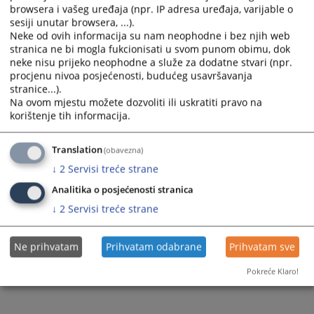
5172
PREGLEDA
browsera i vašeg uređaja (npr. IP adresa uređaja, varijable o
sesiji unutar browsera, ...).
Neke od ovih informacija su nam neophodne i bez njih web
stranica ne bi mogla fukcionisati u svom punom obimu, dok
neke nisu prijeko neophodne a služe za dodatne stvari (npr.
procjenu nivoa posjećenosti, budućeg usavršavanja
stranice...).
Na ovom mjestu možete dozvoliti ili uskratiti pravo na
korištenje tih informacija.
Translation
(obavezna)
↓
2
Servisi treće strane
Analitika o posjećenosti stranica
↓
2
Servisi treće strane
Ne prihvatam
Prihvatam odabrane
Prihvatam sve
Pokreće Klaro!