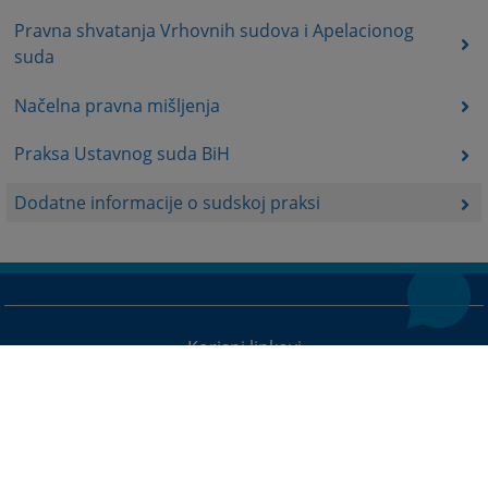
Pravna shvatanja Vrhovnih sudova i Apelacionog
suda
Načelna pravna mišljenja
Praksa Ustavnog suda BiH
Dodatne informacije o sudskoj praksi
Korisni linkovi
Baza sudskih odluka
Mapa stranice