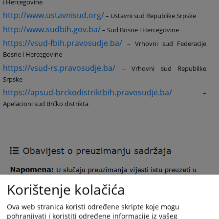
i Hercegovine
http://www.ustavnisud.org/
– Ustavni sud Republike Srpske
http://www.sudbih.gov.ba/
– Sud Bosne i Hercegovine
https://vsud-fbih.pravosudje.ba/
– Vrhovni sud Federacije
Bosne i Hercegovine
https://vsud-rs.pravosudje.ba/
– Vrhovni sud Republike
Srpske
https://apsud-brckodistriktbih.pravosudje.ba/
–
Apelacioni sud Brčko distrikta
Korištenje kolačića
Ova web stranica koristi određene skripte koje mogu
pohranjivati i koristiti određene informacije iz vašeg