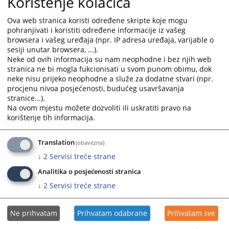
Korištenje kolačića
calendar
calendar
and
and
Ova web stranica koristi određene skripte koje mogu
select
select
pohranjivati i koristiti određene informacije iz vašeg
a
a
browsera i vašeg uređaja (npr. IP adresa uređaja, varijable o
sesiji unutar browsera, ...).
date.
date.
Neke od ovih informacija su nam neophodne i bez njih web
Press
Press
stranica ne bi mogla fukcionisati u svom punom obimu, dok
the
the
neke nisu prijeko neophodne a služe za dodatne stvari (npr.
question
question
procjenu nivoa posjećenosti, budućeg usavršavanja
mark
mark
stranice...).
key
key
Na ovom mjestu možete dozvoliti ili uskratiti pravo na
korištenje tih informacija.
to
to
get
get
the
the
Translation
(obavezna)
keyboard
keyboard
↓
2
Servisi treće strane
shortcuts
shortcuts
Analitika o posjećenosti stranica
for
for
↓
2
Servisi treće strane
changing
changing
dates.
dates.
Ne prihvatam
Prihvatam odabrane
Prihvatam sve