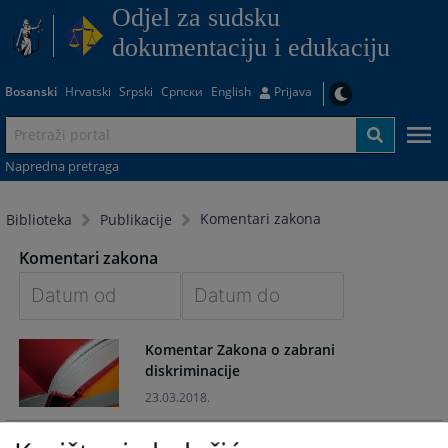
Odjel za sudsku
dokumentaciju i edukaciju
Bosanski
Hrvatski
Srpski
Српски
English
Prijava
Napredna pretraga
Komentari zakona
Biblioteka
Publikacije
Komentari zakona
Navigate
Navigate
Komentar Zakona o zabrani
forward
forward
diskriminacije
to
to
interact
interact
23.03.2018.
with
with
the
the