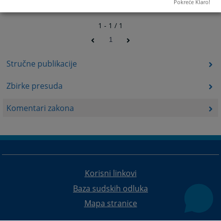
Pokreće Klaro!
1 - 1 / 1
1
Stručne publikacije
Zbirke presuda
Komentari zakona
Korisni linkovi
Baza sudskih odluka
Mapa stranice