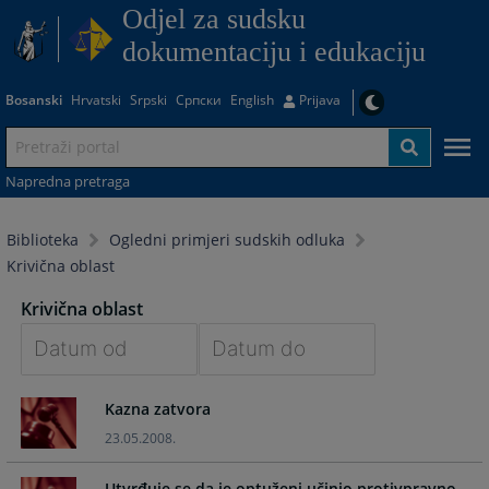
Odjel za sudsku
dokumentaciju i edukaciju
Bosanski
Hrvatski
Srpski
Српски
English
Prijava
Napredna pretraga
Biblioteka
Ogledni primjeri sudskih odluka
Krivična oblast
Krivična oblast
Navigate
Navigate
Kazna zatvora
forward
forward
to
to
23.05.2008.
interact
interact
with
with
Utvrđuje se da je optuženi učinio protivpravno