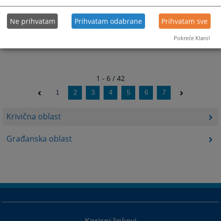
Ne prihvatam
Prihvatam odabrane
Prihvatam sve
Pokreće Klaro!
1 - 6 / 42
1
2
3
4
5
6
7
Krivična oblast
Građanska oblast
Korisni linkovi