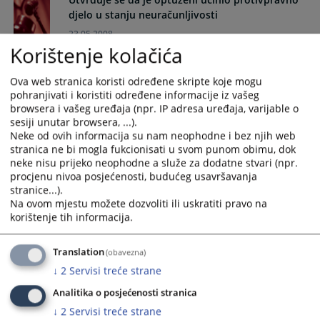
the
the
djelo u stanju neuračunljivosti
calendar
calendar
23.05.2008.
and
and
Korištenje kolačića
select
select
Određivanje pritvora
a
a
Ova web stranica koristi određene skripte koje mogu
23.05.2008.
date.
date.
pohranjivati i koristiti određene informacije iz vašeg
Press
Press
browsera i vašeg uređaja (npr. IP adresa uređaja, varijable o
Presuda kojom se optuženi oslobađa od
the
the
sesiji unutar browsera, ...).
optužbe i oglašava krivim
Neke od ovih informacija su nam neophodne i bez njih web
question
question
stranica ne bi mogla fukcionisati u svom punom obimu, dok
mark
mark
23.05.2008.
neke nisu prijeko neophodne a služe za dodatne stvari (npr.
key
key
procjenu nivoa posjećenosti, budućeg usavršavanja
to
to
Postojanje okolnosti koje isključuju krivičnu
stranice...).
get
get
odgovornost - Neuračunljivost
Na ovom mjestu možete dozvoliti ili uskratiti pravo na
the
the
korištenje tih informacija.
23.05.2008.
keyboard
keyboard
shortcuts
shortcuts
Translation
(obavezna)
Presuda na osnovu sporazuma o priznanju
for
for
krivnje
↓
2
Servisi treće strane
changing
changing
23.05.2008.
Analitika o posjećenosti stranica
dates.
dates.
↓
2
Servisi treće strane