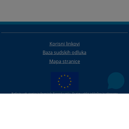
Korisni linkovi
Baza sudskih odluka
Mapa stranice
Redizajn web stranice je finansirala Evropska unija. Za njen sadržaj isključivo je odgovorno
Visoko sudsko i tužilačko vijeće BiH i ona ne odražava nužno stavove Evropske unije.
© 2021
Visoko sudsko i tužilačko vijeće