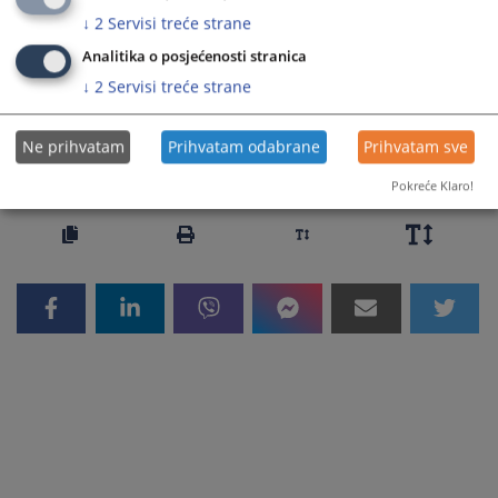
Prateći dokumenti
↓
2
Servisi treće strane
Utvrdjuje se da je optuzeni ucinio protivpravno djelo u
Analitika o posjećenosti stranica
stanju neuracunljivosti
↓
2
Servisi treće strane
Ne prihvatam
Prihvatam odabrane
Prihvatam sve
9477
PREGLEDA
Pokreće Klaro!