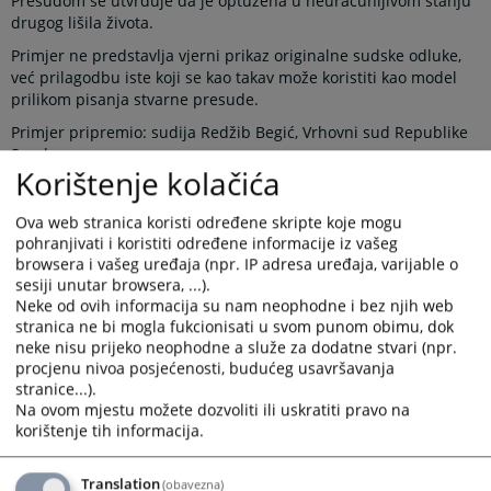
Presudom se utvrđuje da je optužena u neuračunljivom stanju
drugog lišila života.
Primjer ne predstavlja vjerni prikaz originalne sudske odluke,
već prilagodbu iste koji se kao takav može koristiti kao model
prilikom pisanja stvarne presude.
Primjer pripremio: sudija Redžib Begić, Vrhovni sud Republike
Srpske.
Korištenje kolačića
Recenzija: sudija Obren Buženin, Vrhovni sud Republike
Srpske.
Primjer verifikovala: Stalna komisija za Centar za sudsku
Ova web stranica koristi određene skripte koje mogu
dokumentaciju.
pohranjivati i koristiti određene informacije iz vašeg
browsera i vašeg uređaja (npr. IP adresa uređaja, varijable o
sesiji unutar browsera, ...).
Prikazana vijest je na
:
Bosanski jezik
Neke od ovih informacija su nam neophodne i bez njih web
stranica ne bi mogla fukcionisati u svom punom obimu, dok
Obavijest o preuzimanju sadržaja
neke nisu prijeko neophodne a služe za dodatne stvari (npr.
procjenu nivoa posjećenosti, budućeg usavršavanja
Napomena
:
U slučaju preuzimanja vijesti istu preuzeti u
stranice...).
integralnom obliku uz navođenje izvora informacije.
Na ovom mjestu možete dozvoliti ili uskratiti pravo na
korištenje tih informacija.
Translation
(obavezna)