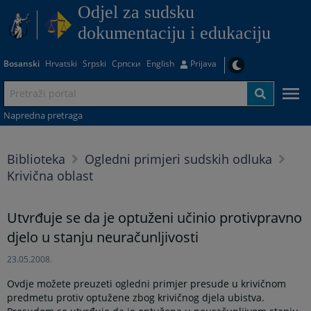
Odjel za sudsku
dokumentaciju i edukaciju
Bosanski
Hrvatski
Srpski
Српски
English
Prijava
Napredna pretraga
Biblioteka
Ogledni primjeri sudskih odluka
Krivična oblast
Utvrđuje se da je optuženi učinio protivpravno
djelo u stanju neuračunljivosti
23.05.2008.
Ovdje možete preuzeti ogledni primjer presude u krivičnom
predmetu protiv optužene zbog krivičnog djela ubistva.