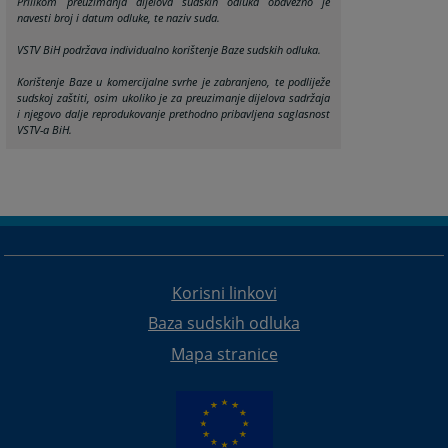
Prilikom preuzimanja dijelova sudskih odluka obavezno je
navesti broj i datum odluke, te naziv suda.
VSTV BiH podržava individualno korištenje Baze sudskih odluka.
Korištenje Baze u komercijalne svrhe je zabranjeno, te podliježe
sudskoj zaštiti, osim ukoliko je za preuzimanje dijelova sadržaja
i njegovo dalje reprodukovanje prethodno pribavljena saglasnost
VSTV-a BiH.
Korisni linkovi
Baza sudskih odluka
Mapa stranice