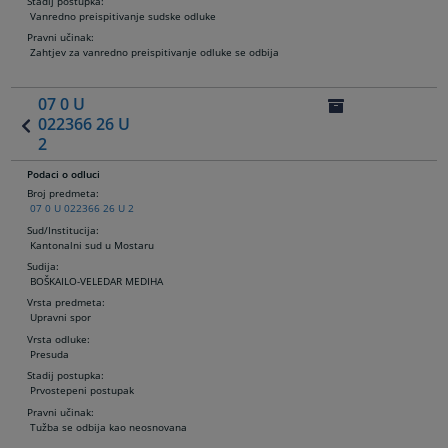
Stadij postupka:
Vanredno preispitivanje sudske odluke
Pravni učinak:
Zahtjev za vanredno preispitivanje odluke se odbija
07 0 U
022366 26 U
2
Podaci o odluci
Broj predmeta:
07 0 U 022366 26 U 2
Sud/Institucija:
Kantonalni sud u Mostaru
Sudija
:
BOŠKAILO-VELEDAR MEDIHA
Vrsta predmeta:
Upravni spor
Vrsta odluke:
Presuda
Stadij postupka:
Prvostepeni postupak
Pravni učinak:
Tužba se odbija kao neosnovana