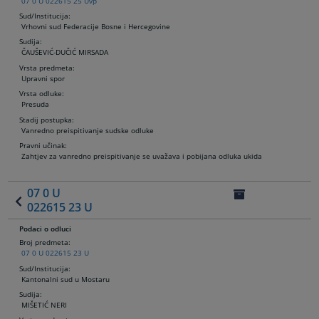
07 0 U 022615 25 Uvp
Sud/Institucija:
Vrhovni sud Federacije Bosne i Hercegovine
Sudija
:
ČAUŠEVIĆ-DUČIĆ MIRSADA
Vrsta predmeta:
Upravni spor
Vrsta odluke:
Presuda
Stadij postupka:
Vanredno preispitivanje sudske odluke
Pravni učinak:
Zahtjev za vanredno preispitivanje se uvažava i pobijana odluka ukida
07 0 U
022615 23 U
Podaci o odluci
Broj predmeta:
07 0 U 022615 23 U
Sud/Institucija:
Kantonalni sud u Mostaru
Sudija
:
MIŠETIĆ NERI