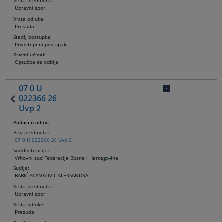
Vrsta predmeta:
Upravni spor
Vrsta odluke:
Presuda
Stadij postupka:
Prvostepeni postupak
Pravni učinak:
Optužba se odbija
07 0 U
022366 26
Uvp 2
Podaci o odluci
Broj predmeta:
07 0 U 022366 26 Uvp 2
Sud/Institucija:
Vrhovni sud Federacije Bosne i Hercegovine
Sudija
:
BABIĆ-STANKOVIĆ ALEKSANDRA
Vrsta predmeta:
Upravni spor
Vrsta odluke:
Presuda