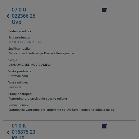
07 0 U
022366 25
Uvp
Podaci o odluci
Broj predmeta:
07 0 U 022366 25 Uvp
Sud/Institucija:
Vrhovni sud Federacije Bosne i Hercegovine
Sudija
:
AJANOVIĆ-SELIMOVIĆ AMELA
Vrsta predmeta:
Upravni spor
Vrsta odluke:
Presuda
Stadij postupka:
Vanredno preispitivanje sudske odluke
Pravni učinak:
Zahtjev za vanredno preispitivanje se uvažava i pobijana odluka ukida
01 0 K
016875 23
Kž 15