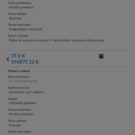
Vrsta predmeta:
Krivični predmeti
Vrsta odluke:
Rješenje
Stadij postupka:
Drugostepeni postupak
Pravni učinak:
Žalba se uvažava (u cjelosti ili djelimično) i pobijana odluka ukida
01 0 K
016875 22 K
Podaci o odluci
Broj predmeta:
01 0 K 016875 22 K
Sud/Institucija:
Kantonalni sud u Bihaću
Sudija
:
LIPOVAČA JASMINA
Vrsta predmeta:
Krivični predmeti
Vrsta odluke:
Presuda
Stadij postupka: