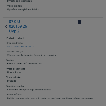
Prvostepeni postupak
Pravni učinak:
Optuženi se oglašava krivim
07 0 U
020159 26
Uvp 2
Podaci o odluci
Broj predmeta:
07 0 U 020159 26 Uvp 2
Sud/Institucija:
Vrhovni sud Federacije Bosne i Hercegovine
Sudija
:
BABIĆ-STANKOVIĆ ALEKSANDRA
Vrsta predmeta:
Upravni spor
Vrsta odluke:
Presuda
Stadij postupka:
Vanredno preispitivanje sudske odluke
Pravni učinak:
Zahtjev za vanredno preispitivanje se uvažava i pobijana odluka preinačava