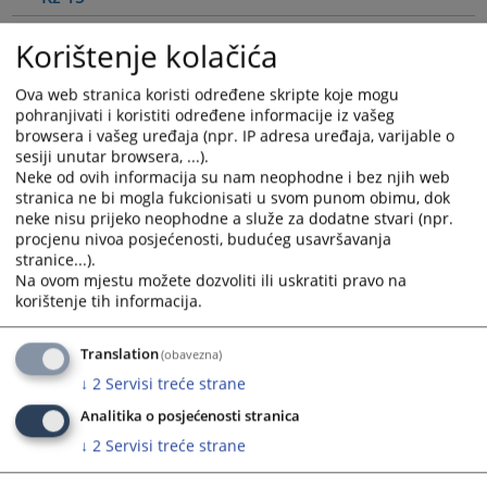
Podaci o odluci
Korištenje kolačića
Broj predmeta:
01 0 K 016875 23 Kž 15
Sud/Institucija:
Ova web stranica koristi određene skripte koje mogu
Vrhovni sud Federacije Bosne i Hercegovine
pohranjivati i koristiti određene informacije iz vašeg
Sudija
:
browsera i vašeg uređaja (npr. IP adresa uređaja, varijable o
MUJANOVIĆ ISMETA
sesiji unutar browsera, ...).
Vrsta predmeta:
Neke od ovih informacija su nam neophodne i bez njih web
Krivični predmeti
stranica ne bi mogla fukcionisati u svom punom obimu, dok
Vrsta odluke:
neke nisu prijeko neophodne a služe za dodatne stvari (npr.
Presuda
procjenu nivoa posjećenosti, budućeg usavršavanja
Stadij postupka:
stranice...).
Drugostepeni postupak
Na ovom mjestu možete dozvoliti ili uskratiti pravo na
Pravni učinak:
korištenje tih informacija.
Žalba se uvažava (u cjelosti ili djelimično) i pobijana odluka preinačava
Translation
(obavezna)
01 0 K
016875 23 K
↓
2
Servisi treće strane
2
Analitika o posjećenosti stranica
Podaci o odluci
↓
2
Servisi treće strane
Broj predmeta:
01 0 K 016875 23 K 2