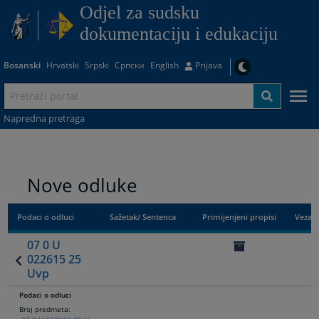
Odjel za sudsku
dokumentaciju i edukaciju
Bosanski
Hrvatski
Srpski
Српски
English
Prijava
Napredna pretraga
Nove odluke
Podaci o odluci
Sažetak/ Sentenca
Primijenjeni propisi
Vezan
07 0 U
022615 25
Uvp
Podaci o odluci
Broj predmeta: