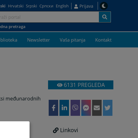
ski
Hrvatski
Srpski
Српски
English
Prijava
dna pretraga
iblioteka
Newsletter
Vaša pitanja
Kontakt
6131
PREGLEDA
aksi međunarodnih
Linkovi