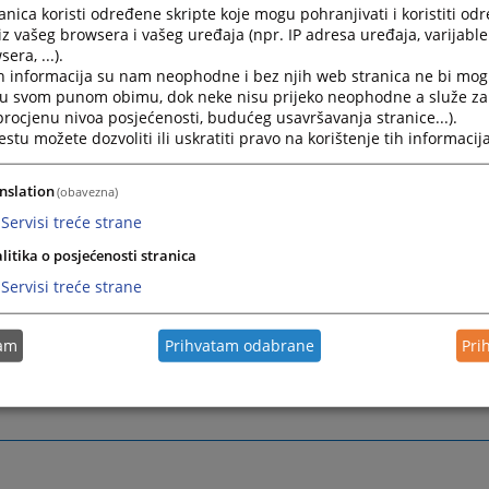
nica koristi određene skripte koje mogu pohranjivati i koristiti od
//www.irmct.org/bcs
- Međunarodni rezidualni mehanizam za
iz vašeg browsera i vašeg uređaja (npr. IP adresa uređaja, varijable 
-cij.org
– Međunarodni Sud pravde
era, ...).
h informacija su nam neophodne i bez njih web stranica ne bi mog
/www.icc-cpi.int/
- Međunarodni krivični sud
i u svom punom obimu, dok neke nisu prijeko neophodne a služe z
 procjenu nivoa posjećenosti, budućeg usavršavanja stranice...).
 stranice sadrže informacije na engleskom jeziku, s tim da 
tu možete dozvoliti ili uskratiti pravo na korištenje tih informacija
kom/srpskom/hrvatskom jeziku možete pristupiti preko:
nslation
cr.icty.org/bcs/
(obavezna)
Servisi treće strane
litika o posjećenosti stranica
Servisi treće strane
tam
Prihvatam odabrane
Pri