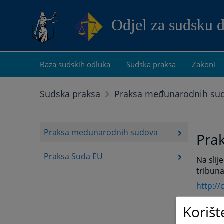
Odjel za sudsku 
Baza sudskih odluka
Sudska praksa
Zakoni
Sudska praksa
Praksa međunarodnih su
Praksa međunarodnih sudova
Pra
Praksa Suda EU
Na sli
tribuna
http://
www.icc
Korišt
http://