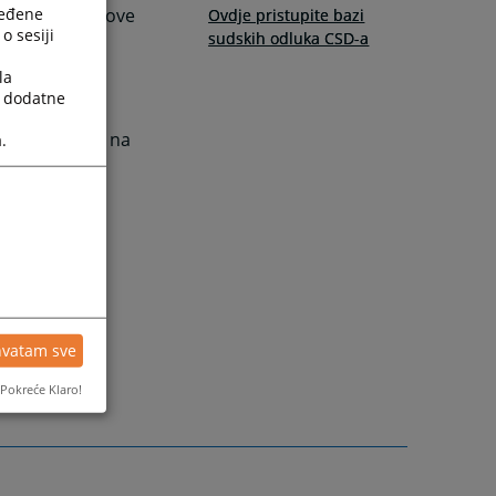
ređene
 krivične sudove
Ovdje pristupite bazi
o sesiji
sudskih odluka CSD-a
la
a dodatne
praksi MKSJ-u na
.
hvatam sve
Pokreće Klaro!