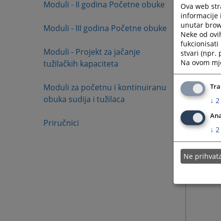
Moduli - II godina Početne obuke
Ova web stra
informacije 
unutar brows
Moduli - III godina Početne obuke
Neke od ovi
fukcionisat
Moduli - Projekt za jačanje
stvari (npr.
Na ovom mjes
tužilačkih kapaciteta
Moduli za početnu i kontinuiranu
Tra
obuka sudija i tužilaca
↓
2
Ana
Priručnici
↓
2
Ne prihva