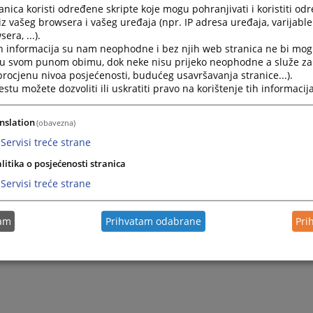
05.01.2010.
nica koristi određene skripte koje mogu pohranjivati i koristiti od
iz vašeg browsera i vašeg uređaja (npr. IP adresa uređaja, varijable 
era, ...).
Modul 3 - Krivična oblast
h informacija su nam neophodne i bez njih web stranica ne bi mog
04.01.2010.
i u svom punom obimu, dok neke nisu prijeko neophodne a služe z
 procjenu nivoa posjećenosti, budućeg usavršavanja stranice...).
tu možete dozvoliti ili uskratiti pravo na korištenje tih informacija
Modul 4 - Izvršna i vanparnična oblast
03.01.2010.
nslation
(obavezna)
Servisi treće strane
litika o posjećenosti stranica
Servisi treće strane
tam
Prihvatam odabrane
Pri