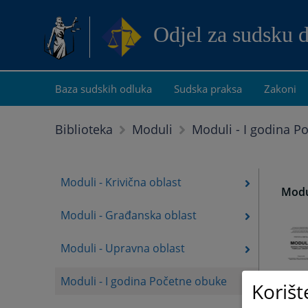
Odjel za sudsku 
Baza sudskih odluka
Sudska praksa
Zakoni
Moduli - I godina P
Biblioteka
Moduli
Moduli - Krivična oblast
Modu
Moduli - Građanska oblast
Moduli - Upravna oblast
Moduli - I godina Početne obuke
Korišt