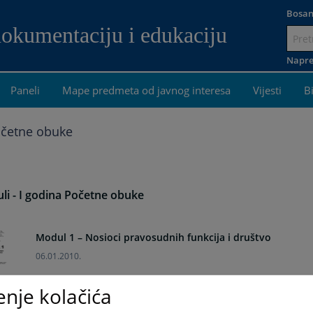
Bosan
dokumentaciju i edukaciju
Idi
na
Napre
sadržaj
Paneli
Mape predmeta od javnog interesa
Vijesti
B
očetne obuke
li - I godina Početne obuke
Modul 1 – Nosioci pravosudnih funkcija i društvo
06.01.2010.
enje kolačića
Modul 2 - Najvažnije osnovne i opšte odredbe Zakona o