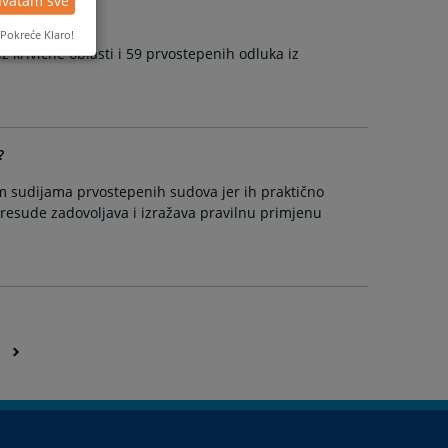
?
Pokreće Klaro!
 krivične oblasti i 59 prvostepenih odluka iz
?
m sudijama prvostepenih sudova jer ih praktično
resude zadovoljava i izražava pravilnu primjenu