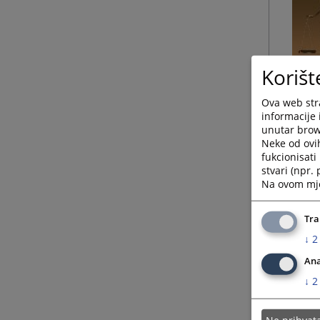
Korišt
Ova web stra
informacije 
unutar brows
Neke od ovi
fukcionisat
stvari (npr.
Na ovom mjes
Tra
↓
2
Ana
↓
2
Ne prihva