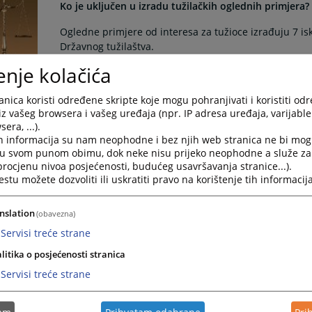
Ko je uključen u izradu tužilačkih oglednih primjera?
Ogledne primjere od interesa za tužioce izrađuju 7 isk
Državnog tužilaštva.
23.05.2008.
enje kolačića
nica koristi određene skripte koje mogu pohranjivati i koristiti od
Ko je uključen u izradu oglednih primjera sudskih od
iz vašeg browsera i vašeg uređaja (npr. IP adresa uređaja, varijable 
era, ...).
Kao partneri u realizaciji ovog projekta agnažovano je
h informacija su nam neophodne i bez njih web stranica ne bi mog
Kantonalnog suda Mostar i Okružnog suda u Trebinju. S
i u svom punom obimu, dok neke nisu prijeko neophodne a služe z
strane Stalne komisije za Centar.
 procjenu nivoa posjećenosti, budućeg usavršavanja stranice...).
23.05.2008.
tu možete dozvoliti ili uskratiti pravo na korištenje tih informacija
Kojim se principima rukovodilo prilikom definiranje k
nslation
(obavezna)
Servisi treće strane
Želja nam je bila da u saradnji sa iskusnim praktičar
izrade sudskih odluka, kako u formalnom, tako i mater
litika o posjećenosti stranica
pravni instituti koji su obrađeni u oglednim primjer
Servisi treće strane
23.05.2008.
tam
Prihvatam odabrane
Pri