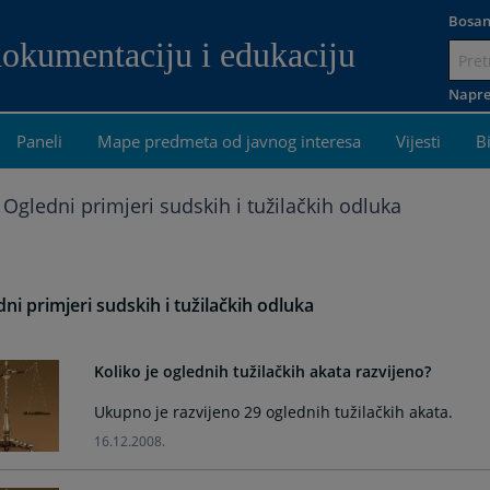
Bosan
dokumentaciju i edukaciju
Idi
na
Napre
sadržaj
Paneli
Mape predmeta od javnog interesa
Vijesti
B
Ogledni primjeri sudskih i tužilačkih odluka
ni primjeri sudskih i tužilačkih odluka
Koliko je oglednih tužilačkih akata razvijeno?
Ukupno je razvijeno 29 oglednih tužilačkih akata.
16.12.2008.