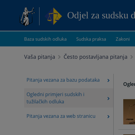
Odjel za sudsku 
Baza sudskih odluka
Sudska praksa
Zakoni
Vaša pitanja
Često postavljana pitanja
Pitanja vezana za bazu podataka
Ogled
Ogledni primjeri sudskih i
tužilačkih odluka
Pitanja vezana za web stranicu