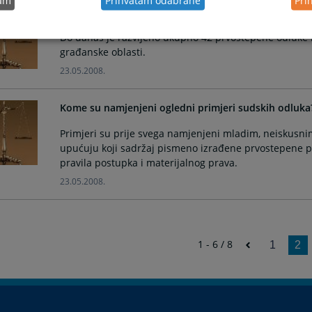
Koliko je oglednih primjera sudskih odluka razvijeno
Do danas je razvijeno ukupno 42 prvostepene odluke iz
građanske oblasti.
23.05.2008.
Kome su namjenjeni ogledni primjeri sudskih odluka
Primjeri su prije svega namjenjeni mladim, neiskusni
upućuju koji sadržaj pismeno izrađene prvostepene p
pravila postupka i materijalnog prava.
23.05.2008.
1 - 6 / 8
1
2