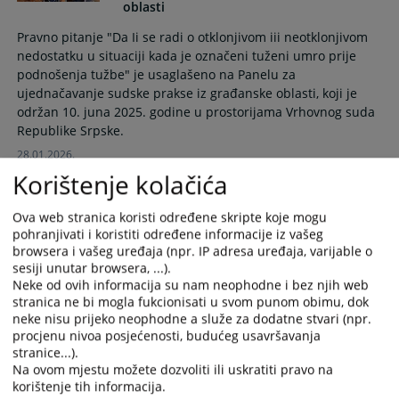
oblasti
Pravno pitanje "Da Ii se radi o otklonjivom iii neotklonjivom
nedostatku u situaciji kada je označeni tuženi umro prije
podnošenja tužbe" je usaglašeno na Panelu za
ujednačavanje sudske prakse iz građanske oblasti, koji je
održan 10. juna 2025. godine u prostorijama Vrhovnog suda
Republike Srpske.
28.01.2026.
Korištenje kolačića
Trasirana i vlastita mjenica
Ova web stranica koristi određene skripte koje mogu
pohranjivati i koristiti određene informacije iz vašeg
browsera i vašeg uređaja (npr. IP adresa uređaja, varijable o
U skladu sa Pravilima panela za ujednačavanje sudske
sesiji unutar browsera, ...).
prakse, ovo pravno pitanje usuglašeno je na Panelu za
Neke od ovih informacija su nam neophodne i bez njih web
ujednačavanje sudske prakse iz građanskog područja, koji je
stranica ne bi mogla fukcionisati u svom punom obimu, dok
održan 7. listopada 2025. godine u prostorijama
neke nisu prijeko neophodne a služe za dodatne stvari (npr.
Pravosudnog povjerenstva Brčko distrikta Bosne i
procjenu nivoa posjećenosti, budućeg usavršavanja
Hercegovine.
stranice...).
Na ovom mjestu možete dozvoliti ili uskratiti pravo na
11.12.2025.
korištenje tih informacija.