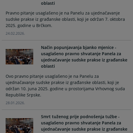
oblasti
the
the
calendar
calendar
Pravno pitanje usaglašeno je na Panelu za ujednačavanje
and
and
sudske prakse iz građanske oblasti, koji je održan 7. oktobra
select
select
2025. godine u Brčkom.
a
a
24.02.2026.
date.
date.
Press
Press
Način popunjavanja bjanko mjenice -
the
the
usaglašeno pravno shvatanje Panela za
question
question
ujednačavanje sudske prakse iz građanske
mark
mark
oblasti
key
key
Ovo pravno pitanje usaglašeno je na Panelu za
to
to
ujednačavanje sudske prakse iz građanske oblasti, koji je
get
get
održan 10. juna 2025. godine u prostorijama Vrhovnog suda
the
the
Republike Srpske.
keyboard
keyboard
shortcuts
shortcuts
28.01.2026.
for
for
changing
changing
Smrt tuženog prije podnošenja tužbe -
dates.
dates.
usaglašeno pravno shvatanje Panela za
ujednačavanje sudske prakse iz građanske