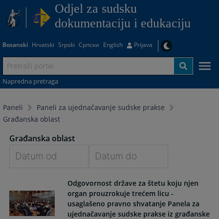
Odjel za sudsku
dokumentaciju i edukaciju
Bosanski
Hrvatski
Srpski
Српски
English
Prijava
Napredna pretraga
Paneli
Paneli za ujednačavanje sudske prakse
Građanska oblast
Građanska oblast
Navigate
Navigate
Odgovornost države za štetu koju njen
forward
forward
organ prouzrokuje trećem licu -
to
to
usaglašeno pravno shvatanje Panela za
interact
interact
ujednačavanje sudske prakse iz građanske
with
with